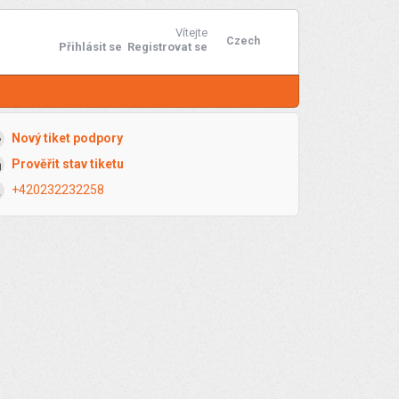
Vítejte
Czech
Přihlásit se
Registrovat se
Nový tiket podpory
Prověřit stav tiketu
+420232232258