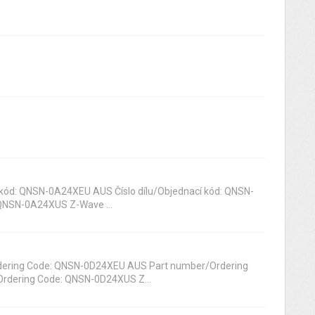
cí kód: QNSN-0A24XEU AUS Číslo dílu/Objednací kód: QNSN-
 QNSN-0A24XUS Z-Wave ...
rdering Code: QNSN-0D24XEU AUS Part number/Ordering
rdering Code: QNSN-0D24XUS Z...