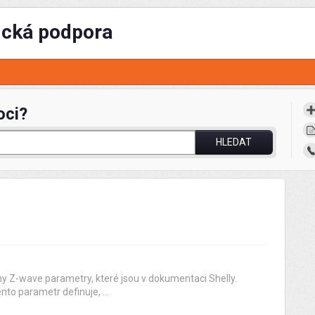
ická podpora
oci?
HLEDAT
y Z-wave parametry, které jsou v dokumentaci Shelly.
to parametr definuje, ...