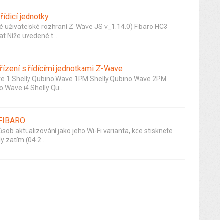
ídicí jednotky
 uživatelské rozhraní Z-Wave JS v_1.14.0) Fibaro HC3
 Níže uvedené t...
řízení s řídícími jednotkami Z-Wave
e 1 Shelly Qubino Wave 1PM Shelly Qubino Wave 2PM
 Wave i4 Shelly Qu...
 FIBARO
b aktualizování jako jeho Wi-Fi varianta, kde stisknete
y zatím (04.2...