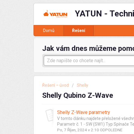
YATUN - Techn
Domů
Řešení
Jak vám dnes můžeme pom
Řešení – úvod
Shelly
Shelly Qubino Z-Wave
Shelly Z-Wave parametry
V tomto článku najdete přeložené všechn
Parametr č. 1 - SW (SW1) Typ Spínače Ten
Po, 7 Říjen, 2024 v 2:10 ODPOLEDNE