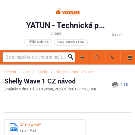
YATUN - Technická podpora
Vítejte
Czech
Přihlásit se
Registrovat se
Řešení – úvod
Shelly
Shelly Qubino Z-Wave
Shelly Wave 1 CZ návod
Tisk
Změněno dne: Pá, 31 Květen, 2024 v 1:00 ODPOLEDNE
Shelly Z-wav...
PDF
(2.94 MB)