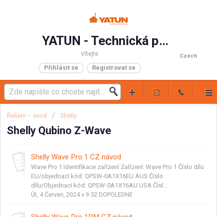
YATUN - Technická podpora
Vítejte
Czech
Přihlásit se
Registrovat se
Řešení – úvod
Shelly
Shelly Qubino Z-Wave
Shelly Wave Pro 1 CZ návod
Wave Pro 1 Identifikace zařízení Zařízení: Wave Pro 1 Číslo dílu
EU/objednací kód: QPSW-0A1X16EU AUS Číslo
dílu/Objednací kód: QPSW-0A1X16AU USA Čísl...
Út, 4 Červen, 2024 v 9:52 DOPOLEDNE
Shelly Wave Pro 1PM CZ návod