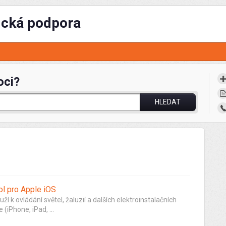
ická podpora
oci?
HLEDAT
l pro Apple iOS
 k ovládání světel, žaluzií a dalších elektroinstalačních
(iPhone, iPad, ...