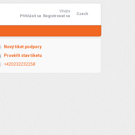
Vítejte
Czech
Přihlásit se
Registrovat se
Nový tiket podpory
Prověřit stav tiketu
+420232232258