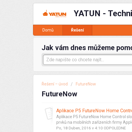
YATUN - Techn
Domů
Řešení
Jak vám dnes můžeme pom
Řešení – úvod
FutureNow
FutureNow
Aplikace P5 FutureNow Home Contro
Aplikace P5 FutureNow Home Control slouží
prvků na mobilních zařízeních firmy Apple 
Po, 18 Duben, 2016 v 4:10 ODPOLEDNE