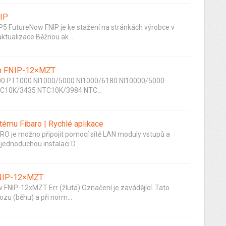
NIP
P5 FutureNow FNIP je ke stažení na stránkách výrobce v
ktualizace Běžnou ak...
em FNIP-12×MZT
500 PT1000 NI1000/5000 NI1000/6180 NI10000/5000
C10K/3435 NTC10K/3984 NTC...
ému Fibaro | Rychlé aplikace
O je možno připojit pomocí sítě LAN moduly vstupů a
ednoduchou instalaci D...
FNIP-12×MZT
 FNIP-12xMZT Err (žlutá) Označení je zavádějící. Tato
zu (běhu) a při norm...
E