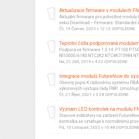
Aktualizace firmware v modulech F
Aktuální firmware pro jednotlivé moduly 
sekci Download – Firmware. Standardní a
Čt, 19 Červen, 2025 v 12:12 ODPOLEDNE
Teplotní čidla podporovaná modul
Podpora ve firmware 1.0.14: PT100 PT
NI10000/6180 NTC2K2 NTC4K7/3984 NT
Ne, 22 Září, 2019 v 4:22 ODPOLEDNE
Integrace modulů FutureNow do syst
Obecný popis K rádiovému systému FIBAR
výkonových výstupů řady FNIP. Umožňují j
Čt, 21 Říjen, 2021 v 3:28 ODPOLEDNE
Význam LED kontrolek na modulu 
Stavové indikátory na zařízení FutureNow
kontrolka se vztahuje k normálnímu provo
Pá, 10 Listopad, 2023 v 10:48 DOPOLEDN