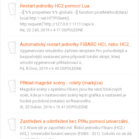
Restart jednotky HC2 pomocí Lua
--[[ %% properties %% globals --]] function postMethod(data)
local http = net.HTTPClient()
http:request("http://127.0.0.1:11111/api/s...
Ne, 22 Září, 2019 v 4:17 ODPOLEDNE
Automatický restart jednotky FIBARO HCL nebo HC2 v určitý čas
Vygenerování virtuálního zařízení skriptem Pro pohodlnější a
bezpečnější nastavení jsme připravili lokální skript, který
umožní vygenerovat přihlašovací ú...
Pá, 8 Únor, 2019 v 6:45 ODPOLEDNE
Příklad magické scény - rolety (markýza)
Magické scény v systému Fibaro jsou lite verzí blokových
scén, kde je v nastavování scény lepší grafika a nastavení je
hodně podobné instalaci softwarového ...
St, 20 Duben, 2016 v 10:41 DOPOLEDNE
Zastřežení a odstřežení bez PINu pomocí univerzálního senzoru
V Z-Wave síti je zapotřebí mít: Řídící jednotku Fibaro (HC2 /
HCL). Univerzální binární senzor (FGBS - 321). Cokoliv co se dá