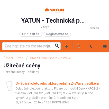
YATUN - Technická podpora
Vítejte
Czech
Přihlásit se
Registrovat se
Řešení – úvod
Smart Home Fibaro / Z-Wave
Užitečné scény
Užitečné scény + příklady
Ovládání roletového aktoru jedním Z-Wave tlačítkem
Ovládání roletového aktoru Fibaro pomocí klíčenky KFOB-2 /
tlačítka ZME_WCS2 (ZME_WCD2) V Z-Wave síti je nutné
vytvořit 2 globální proměnné. Proměnná &q...
St, 20 Duben, 2016 v 10:33 DOPOLEDNE