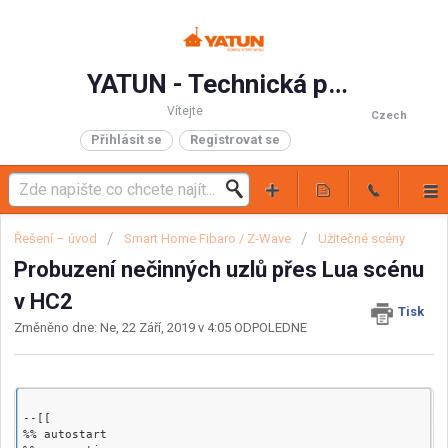
YATUN - Technická podpora
Vítejte
Czech
Přihlásit se
Registrovat se
Řešení – úvod
Smart Home Fibaro / Z-Wave
Užitečné scény
Probuzení nečinných uzlů přes Lua scénu
v HC2
Tisk
Změněno dne: Ne, 22 Září, 2019 v 4:05 ODPOLEDNE
--[[

%% autostart
