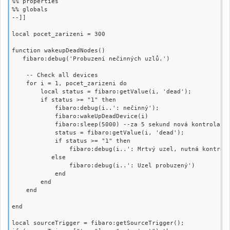
%% properties

%% globals

--]]

local pocet_zarizeni = 300

function wakeupDeadNodes()

   fibaro:debug('Probuzení nečinných uzlů.')

    -- Check all devices

    for i = 1, pocet_zarizeni do

        local status = fibaro:getValue(i, 'dead');

        if status >= "1" then

            fibaro:debug(i..': nečinný');

            fibaro:wakeUpDeadDevice(i)

            fibaro:sleep(5000) --za 5 sekund nová kontrola uz
            status = fibaro:getValue(i, 'dead');

            if status >= "1" then

                fibaro:debug(i..': Mrtvý uzel, nutná kontrola
           else

                fibaro:debug(i..': Uzel probuzený')

            end

        end

    end

end

local sourceTrigger = fibaro:getSourceTrigger();
