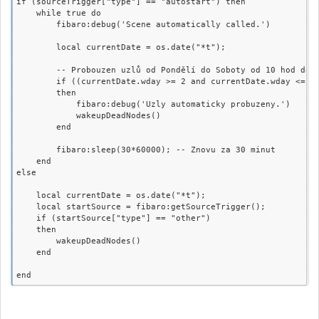
if (sourceTrigger["type"] == "autostart") then

    while true do

        fibaro:debug('Scene automatically called.')

        local currentDate = os.date("*t");

        -- Probouzen uzlů od Pondělí do Soboty od 10 hod do 1
        if ((currentDate.wday >= 2 and currentDate.wday <= 7)
        then

            fibaro:debug('Uzly automaticky probuzeny.')

            wakeupDeadNodes()

        end

        fibaro:sleep(30*60000); -- Znovu za 30 minut

    end

else

    local currentDate = os.date("*t");

    local startSource = fibaro:getSourceTrigger();

    if (startSource["type"] == "other")

    then

        wakeupDeadNodes()

    end
