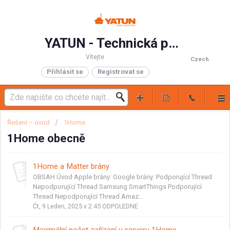
YATUN - Technická podpora
Vítejte
Czech
Přihlásit se
Registrovat se
Řešení – úvod
1Home
1Home obecně
1Home a Matter brány
OBSAH Úvod Apple brány: Google brány: Podporující Thread
Nepodporující Thread Samsung SmartThings Podporující
Thread Nepodporující Thread Amaz...
Čt, 9 Leden, 2025 v 2:45 ODPOLEDNE
Maximální počet zařízení v serveru 1Home