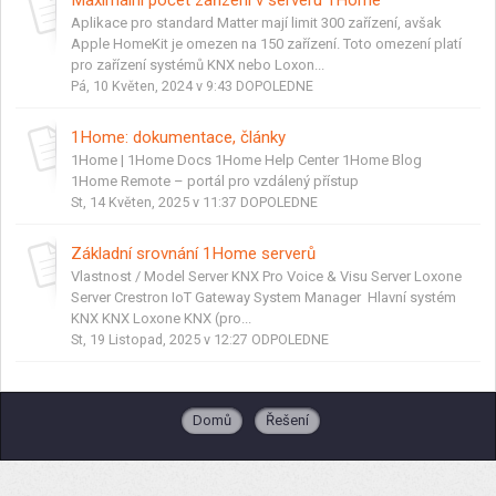
Aplikace pro standard Matter mají limit 300 zařízení, avšak
Apple HomeKit je omezen na 150 zařízení. Toto omezení platí
pro zařízení systémů KNX nebo Loxon...
Pá, 10 Květen, 2024 v 9:43 DOPOLEDNE
1Home: dokumentace, články
1Home | 1Home Docs 1Home Help Center 1Home Blog
1Home Remote – portál pro vzdálený přístup
St, 14 Květen, 2025 v 11:37 DOPOLEDNE
Základní srovnání 1Home serverů
Vlastnost / Model Server KNX Pro Voice & Visu Server Loxone
Server Crestron IoT Gateway System Manager Hlavní systém
KNX KNX Loxone KNX (pro...
St, 19 Listopad, 2025 v 12:27 ODPOLEDNE
Domů
Řešení