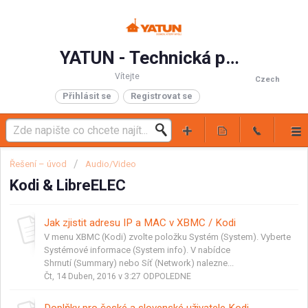
YATUN - Technická podpora
Vítejte
Czech
Přihlásit se
Registrovat se
Řešení – úvod
Audio/Video
Kodi & LibreELEC
Jak zjistit adresu IP a MAC v XBMC / Kodi
V menu XBMC (Kodi) zvolte položku Systém (System). Vyberte
Systémové informace (System info). V nabídce
Shrnutí (Summary) nebo Síť (Network) nalezne...
Čt, 14 Duben, 2016 v 3:27 ODPOLEDNE
Doplňky pro české a slovenské uživatele Kodi