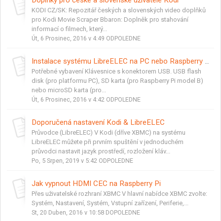
KODI CZ/SK: Repozitář českých a slovenských video doplňků
pro Kodi Movie Scraper Bbaron: Doplněk pro stahování
informací o filmech, který...
Út, 6 Prosinec, 2016 v 4:49 ODPOLEDNE
Instalace systému LibreELEC na PC nebo Raspberry Pi
Potřebné vybavení Klávesnice s konektorem USB. USB flash
disk (pro platformu PC), SD karta (pro Raspberry Pi model B)
nebo microSD karta (pro...
Út, 6 Prosinec, 2016 v 4:42 ODPOLEDNE
Doporučená nastavení Kodi & LibreELEC
Průvodce (LibreELEC) V Kodi (dříve XBMC) na systému
LibreELEC můžete při prvním spuštění v jednoduchém
průvodci nastavit jazyk prostředí, rozložení kláv...
Po, 5 Srpen, 2019 v 5:42 ODPOLEDNE
Jak vypnout HDMI CEC na Raspberry Pi
Přes uživatelské rozhraní XBMC V hlavní nabídce XBMC zvolte:
Systém, Nastavení, Systém, Vstupní zařízení, Periferie,...
St, 20 Duben, 2016 v 10:58 DOPOLEDNE