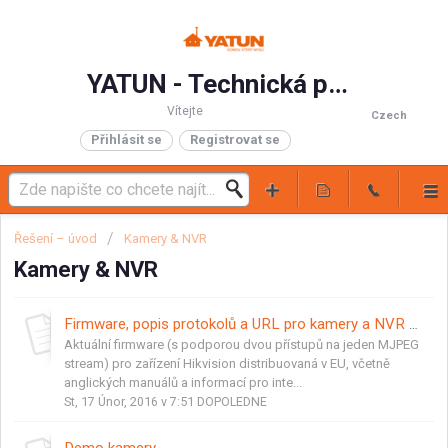
YATUN - Technická podpora
Vítejte
Czech
Přihlásit se
Registrovat se
Řešení – úvod
Kamery & NVR
Kamery & NVR
Firmware, popis protokolů a URL pro kamery a NVR Hikvision
Aktuální firmware (s podporou dvou přístupů na jeden MJPEG
stream) pro zařízení Hikvision distribuovaná v EU, včetně
anglických manuálů a informací pro inte...
St, 17 Únor, 2016 v 7:51 DOPOLEDNE
Demo kamery