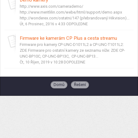
http://www.axis.com/camerademo/
http://www.meritlilin.com/webe/html/support/demo.aspx
http://wonderex.com/ostatni/147 (přebrandovaný Hikvision)...
Út, 6 Prosinec, 2016 v 4:33 ODPOLEDNE
Firmware ke kamerám CP Plus a cesta streamu
Firmware pro kamery CP-UNC-D1011L2 a CP-UNC-T1011L2:
ZDE Firmware pro ostatní kamery ze seznamu níže: ZDE CP-
UNC-BP10C, CP-UNC-BP13C, CP-UNC-BP13...
Čt, 10 Říjen, 2019 v 10:28 DOPOLEDNE
Domů
Řešení