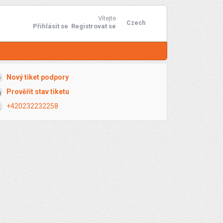
Vítejte
Czech
Přihlásit se
Registrovat se
Nový tiket podpory
Prověřit stav tiketu
+420232232258