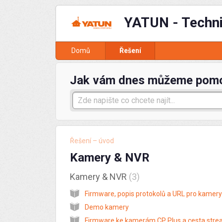
YATUN - Techn
Domů
Řešení
Jak vám dnes můžeme pom
Řešení – úvod
Kamery & NVR
Kamery & NVR
3
Demo kamery