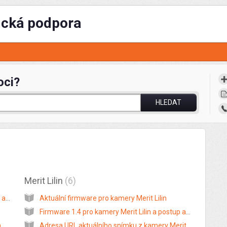
ická podpora
oci?
HLEDAT
Merit Lilin
6
Firmware, popis protokolů a URL pro kamery a NVR Hikvision
Aktuální firmware pro kamery Merit Lilin
Firmware 1.4 pro kamery Merit Lilin a postup aktualizace
Firmware ke kamerám CP Plus a cesta streamu
Adresa URL aktuálního snímku z kamery Merit Lilin