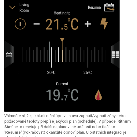
Všimněte si, že jakákoli ruční úprava stavu zapnutí/vypnutí zóny nebo
požadované teploty přepíše jakýkoli plán (schedule). V případě
'Rithum
Stat'
se to resetuje při další naplánované události nebo tlačítko
'Resume'
(Pokračovat) okamžitě obnoví plán. U ostatních integrací je