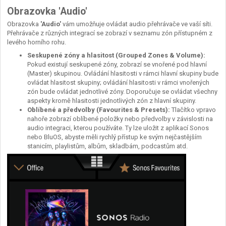
Obrazovka 'Audio'
Obrazovka
'Audio'
vám umožňuje ovládat audio přehrávače ve vaší síti.
Přehrávače z různých integrací se zobrazí v seznamu zón přístupném z
levého horního rohu.
Seskupené zóny a hlasitost (Grouped Zones & Volume):
Pokud existují seskupené zóny, zobrazí se vnořené pod hlavní
(Master) skupinou. Ovládání hlasitosti v rámci hlavní skupiny bude
ovládat hlasitost skupiny; ovládání hlasitosti v rámci vnořených
zón bude ovládat jednotlivé zóny. Doporučuje se ovládat všechny
aspekty kromě hlasitosti jednotlivých zón z hlavní skupiny.
Oblíbené a předvolby (Favourites & Presets):
Tlačítko vpravo
nahoře zobrazí oblíbené položky nebo předvolby v závislosti na
audio integraci, kterou používáte. Ty lze uložit z aplikací Sonos
nebo BluOS, abyste měli rychlý přístup ke svým nejčastějším
stanicím, playlistům, albům, skladbám, podcastům atd.