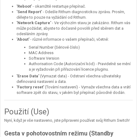
'Reboot'
- okamžitě restartuje přepínač.
'Send Report'
- Odešle Rithum diagnostickou zprávu. Prosím,
dělejte to pouze na vyžádání od Rithum.
'Network Capture'
- Ve výchozím stavu je zakázáno. Rithum vás
může požádat, abyste to dočasně povolili před sběrem dat a
odesláním zprávy.
'About'
- různé informace o vašem přepínači, včetně:
Serial Number (Sériové číslo)
MAC Address
Software Version
Authorisation Code (Autorizační kód) - Pravidelně se mění
a je vyžadován při přiřazování licence pluginu.
'Erase Data'
(Vymazat data) - Odstraní všechna uživatelsky
definovaná nastavení a data.
'Factory reset'
(Tovární nastavení) - Vymaže všechna data a vrátí
software zpět do stavu, v jakém byl přepínač původně dodán.
Použití (Use)
Nyní, když je vše nastaveno, jste připraveni používat svůj Rithum Switch!
Gesta v pohotovostním režimu (Standby