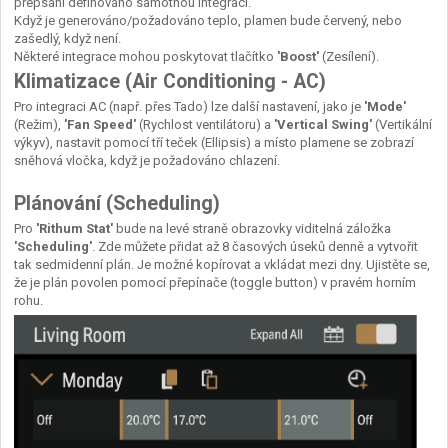
přepsání definováno samotnou integrací.
Když je generováno/požadováno teplo, plamen bude červený, nebo
zašedlý, když není.
Některé integrace mohou poskytovat tlačítko
'Boost'
(Zesílení).
Klimatizace (Air Conditioning - AC)
Pro integraci AC (např. přes Tado) lze další nastavení, jako je
'Mode'
(Režim),
'Fan Speed'
(Rychlost ventilátoru) a
'Vertical Swing'
(Vertikální
výkyv), nastavit pomocí tří teček (Ellipsis) a místo plamene se zobrazí
sněhová vločka, když je požadováno chlazení.
Plánování (Scheduling)
Pro
'Rithum Stat'
bude na levé straně obrazovky viditelná záložka
'Scheduling'
. Zde můžete přidat až 8 časových úseků denně a vytvořit
tak sedmidenní plán. Je možné kopírovat a vkládat mezi dny. Ujistěte se,
že je plán povolen pomocí přepínače (toggle button) v pravém horním
rohu.