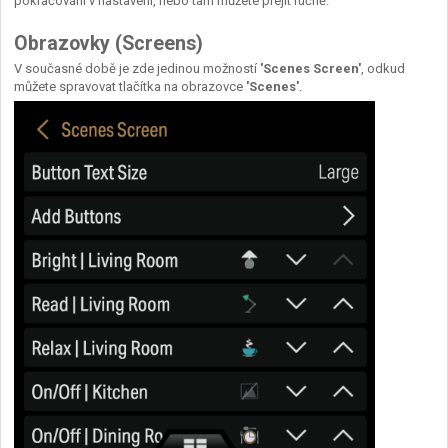
pokračování v nastavení, nebo tam můžete přejít ručně.
Obrazovky (Screens)
V současné době je zde jedinou možností
'Scenes Screen'
, odkud
můžete spravovat tlačítka na obrazovce
'Scenes'
.