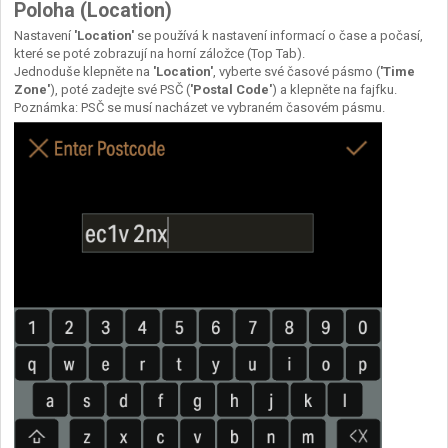
Poloha (Location)
Nastavení
'Location'
se používá k nastavení informací o čase a počasí,
které se poté zobrazují na horní záložce (Top Tab).
Jednoduše klepněte na
'Location'
, vyberte své časové pásmo (
'Time
Zone'
), poté zadejte své PSČ (
'Postal Code'
) a klepněte na fajfku.
Poznámka: PSČ se musí nacházet ve vybraném časovém pásmu.