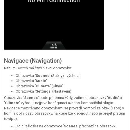
Navigace (Navigation)
Rithum Switch má čtyři hlavní obrazovky:
Obrazovka
'Scenes'
(Scény) - výchozí
Obrazovka
'Audio'
Obrazovka
'Climate'
(Klima)
Obrazovka
'Settings'
(Nastavení)
Obrazovka
'Scenes'
bude přítomna vždy, zatímco obrazovky
'Audio'
a
'Climate'
vyžadují nejprve konfiguraci a/nebo kompatibilní plugin.
Navigace mezi těmito obrazovkami se provádí pomocí záložek (Tabs) v
horní a dolní části obrazovky, na které lze klepnout nebo je přejet prstem
(swipe).
Dolní záložka na obrazovce
'Scenes'
přechází na obrazovku