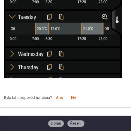
Byla tato odpověď užitečná?
Ano
Ne
Domů
Řešení