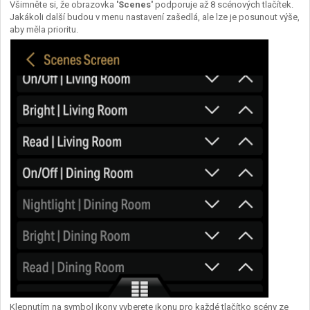
Všimněte si, že obrazovka
'Scenes'
podporuje až 8 scénových tlačítek.
Jakákoli další budou v menu nastavení zašedlá, ale lze je posunout výše,
aby měla prioritu.
Klepnutím na symbol ikony vyberete ikonu pro každé tlačítko scény ze