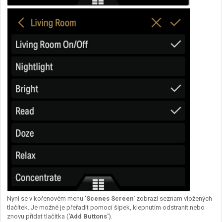
Nyní se v kořenovém menu
'Scenes Screen'
zobrazí seznam vložených
tlačítek. Je možné je přeřadit pomocí šipek, klepnutím odstranit nebo
znovu přidat tlačítka (
'Add Buttons'
).