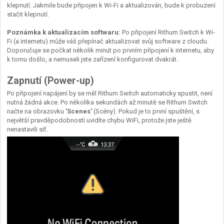
klepnutí. Jakmile bude připojen k Wi-Fi a aktualizován, bude k probuzení
stačit klepnutí.
Poznámka k aktualizacím softwaru:
Po připojení Rithum Switch k Wi-
Fi (a internetu) může váš přepínač aktualizovat svůj software z cloudu.
Doporučuje se počkat několik minut po prvním připojení k internetu, aby
k tomu došlo, a nemuseli jste zařízení konfigurovat dvakrát.
Zapnutí (Power-up)
Po připojení napájení by se měl Rithum Switch automaticky spustit, není
nutná žádná akce. Po několika sekundách až minutě se Rithum Switch
načte na obrazovku
'Scenes'
(Scény). Pokud je to první spuštění, s
největší pravděpodobností uvidíte chybu WiFi, protože jste ještě
nenastavili síť.