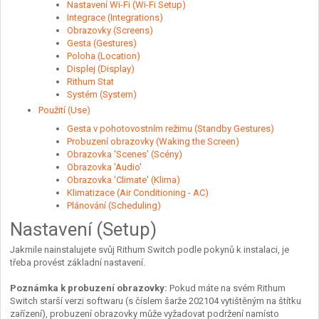
Nastavení Wi-Fi (Wi-Fi Setup)
Integrace (Integrations)
Obrazovky (Screens)
Gesta (Gestures)
Poloha (Location)
Displej (Display)
Rithum Stat
Systém (System)
Použití (Use)
Gesta v pohotovostním režimu (Standby Gestures)
Probuzení obrazovky (Waking the Screen)
Obrazovka 'Scenes' (Scény)
Obrazovka 'Audio'
Obrazovka 'Climate' (Klima)
Klimatizace (Air Conditioning - AC)
Plánování (Scheduling)
Nastavení (Setup)
Jakmile nainstalujete svůj Rithum Switch podle pokynů k instalaci, je
třeba provést základní nastavení.
Poznámka k probuzení obrazovky:
Pokud máte na svém Rithum
Switch starší verzi softwaru (s číslem šarže 202104 vytištěným na štítku
zařízení), probuzení obrazovky může vyžadovat podržení namísto