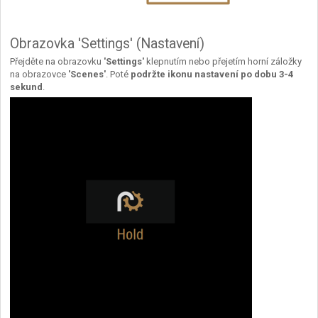
Obrazovka 'Settings' (Nastavení)
Přejděte na obrazovku
'Settings'
klepnutím nebo přejetím horní záložky
na obrazovce
'Scenes'
. Poté
podržte ikonu nastavení po dobu 3-4
sekund
.