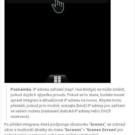
Poznámka:
IP adresa zařízení (např. Hue Bridge) se může změnit,
pokud dojde k výpadku proudu. Pokud se to stane, budete muset
upravit integraci a aktualizovat IP adresu na novou. Abyste tomu
předešli, pokud je to možné, svázejte (bind) IP adresy pro zařízení
ve vašem routeru (nastavení statické IP adresy nebo DHCP
rezervace).
Po přidání integrace, která podporuje obrazovku
'Scenes'
, se zobrazí
okno s možností zkratky do menu
'Screens'
>
'Scenes Screen'
pro