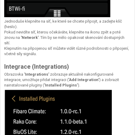
Jednoduše klepněte na síť, ke které se chcete připojit, a zadejte klíč
(heslo).
Pokud nevidíte síť, kterou očekáváte, klepněte na ikonu zpět a poté
znovu na
'Network'
. Tím by se mělo opakovat skenování dostupných
sítí.
Klepnutím na připojenou síť můžete vidět různé podrobnosti o připojení,
včetně síly signálu.
Integrace (Integrations)
Obrazovka
'Integrations'
zobrazuje aktuálně nakonfigurované
integrace, umožňuje přidat integraci (
'Add Integration'
) a zobrazit
nainstalované pluginy (
'Installed Plugins'
).