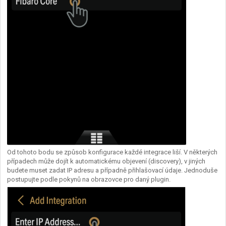
Od tohoto bodu se způsob konfigurace každé integrace liší. V některých
případech může dojít k automatickému objevení (discovery), v jiných
budete muset zadat IP adresu a případně přihlašovací údaje. Jednoduše
postupujte podle pokynů na obrazovce pro daný plugin.