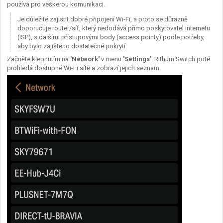
používá pro veškerou komunikaci.
Je důležité zajistit dobré připojení Wi-Fi, a proto se důrazně
doporučuje router/síť, který nedodává přímo poskytovatel internetu
(ISP), s dalšími přístupovými body (access pointy) podle potřeby,
aby bylo zajištěno dostatečné pokrytí.
Začněte klepnutím na
'Network'
v menu
'Settings'
. Rithum Switch poté
prohledá dostupné Wi-Fi sítě a zobrazí jejich seznam.