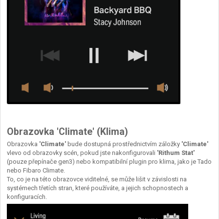
Obrazovka 'Climate' (Klima)
Obrazovka
'Climate'
bude dostupná prostřednictvím záložky
'Climate'
vlevo od obrazovky scén, pokud jste nakonfigurovali
'Rithum Stat'
(pouze přepínače gen3) nebo kompatibilní plugin pro klima, jako je Tado
nebo Fibaro Climate.
To, co je na této obrazovce viditelné, se může lišit v závislosti na
systémech třetích stran, které používáte, a jejich schopnostech a
konfiguracích.