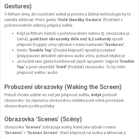
Gestures)
V Rithum víme, že rozsvícení světel je priorita a žádná technologie by to
neměla ztěžovat. Proto gesto
'Hold Standby Gesture'
(Podržení v
pohotovostním režimu) přepíná světla.
Když je Rithum Switch v pohotovostním režimu (tj. obrazovka je
černá),
podržení obrazovky déle než 0,2 sekundy
spustí
přepnutí (toggle) zóny vybrané v menu nastavení
'Gestures'
.
Gesto
'Double Tap'
(Dvojité klepnutí) spustí/pozastaví
(play/pause) aktuálně vybranou audio zónu, pokud nějaká je.
Je možné tato gesta kombinovat jejich spojením: nejprve
'Double
Tap'
a poté okamžitě
'Hold'
(Podržet) obrazovku. To by mělo
přepnout světla i audio.
Probuzení obrazovky (Waking the Screen)
Pokud chcete udělat víc než jen přepnout světla,
dotyk
probudí
obrazovku. Se zapnutou obrazovkou můžete poté volně procházet
obrazovkami podle potřeby.
Obrazovka 'Scenes' (Scény)
Obrazovka
'Scenes'
zobrazuje scény, které jste vybrali v menu
'Screens'
>
'Scenes Screen'
. Stačí klepnout na scénu a aktivovat ji.