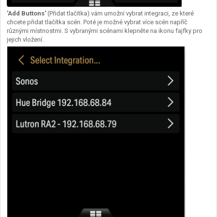
'Add Buttons'
(Přidat tlačítka) vám umožní vybrat integraci, ze které
chcete přidat tlačítka scén. Poté je možné vybrat více scén napříč
různými místnostmi. S vybranými scénami klepněte na ikonu fajfky pro
jejich vložení.