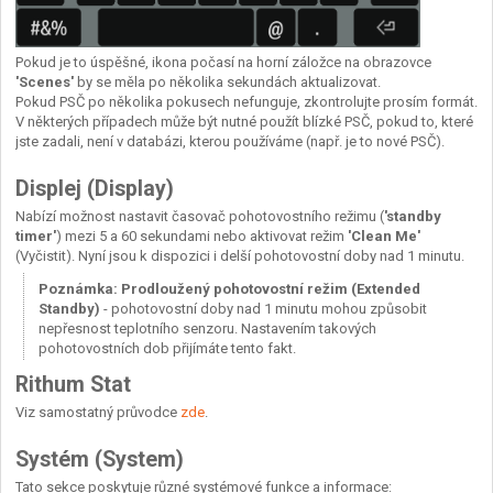
Pokud je to úspěšné, ikona počasí na horní záložce na obrazovce
'Scenes'
by se měla po několika sekundách aktualizovat.
Pokud PSČ po několika pokusech nefunguje, zkontrolujte prosím formát.
V některých případech může být nutné použít blízké PSČ, pokud to, které
jste zadali, není v databázi, kterou používáme (např. je to nové PSČ).
Displej (Display)
Nabízí možnost nastavit časovač pohotovostního režimu (
'standby
timer'
) mezi 5 a 60 sekundami nebo aktivovat režim
'Clean Me'
(Vyčistit). Nyní jsou k dispozici i delší pohotovostní doby nad 1 minutu.
Poznámka: Prodloužený pohotovostní režim (Extended
Standby)
- pohotovostní doby nad 1 minutu mohou způsobit
nepřesnost teplotního senzoru. Nastavením takových
pohotovostních dob přijímáte tento fakt.
Rithum Stat
Viz samostatný průvodce
zde
.
Systém (System)
Tato sekce poskytuje různé systémové funkce a informace: