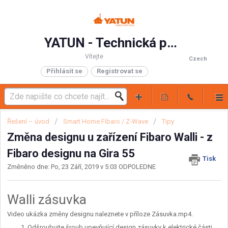
YATUN - Technická podpora
Vítejte
Czech
Přihlásit se
Registrovat se
Řešení – úvod
Smart Home Fibaro / Z-Wave
Tipy
Změna designu u zařízení Fibaro Walli - z
Fibaro designu na Gira 55
Tisk
Změněno dne: Po, 23 Září, 2019 v 5:03 ODPOLEDNE
Walli zásuvka
Video ukázka změny designu naleznete v příloze Zásuvka.mp4.
Odšroubujte šroub upevňující design zásuvky k elektrické části