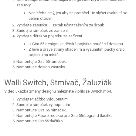
zásuvky.
Není třeba celý, jen aby se protáčel. Je slyšet cvaknutí po
celém otočení.
Vyndejte zásuvku – lze tak učinit tažením za šroub.
Sundejte rámeček ze zařízení.
Vyndejte dětskou pojistku ze zařízení.
U Gira 55 designu je dětská pojistka součástí designu.
Z levé a pravé strany stlačením a vysunutím packy držící
pojistku na místě.
Namontujte Gira 55 rámeček.
Namontujte design zásuvky.
Walli Switch, Stmívač, Žaluziák
Video ukázka změny designu naleznete v příloze Switch.mp4.
Vyndejte tlačítko vyloupnutím
Sundejte rámeček vyloupnutím
Namontujte Gira 55 rámeček.
Namontujte Fibaro redukci pro Gira 55/Legrand tlačítka.
Namontujte Gira55 tlačítko.