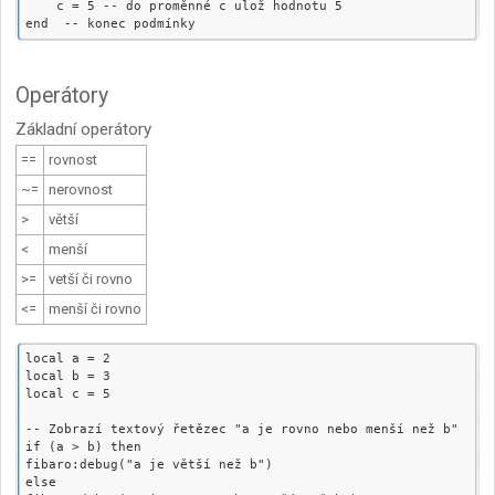
    c = 5 -- do proměnné c ulož hodnotu 5

Operátory
Základní operátory
==
rovnost
~=
nerovnost
>
větší
<
menší
>=
vetší či rovno
<=
menší či rovno
local a = 2

local b = 3

local c = 5

-- Zobrazí textový řetězec "a je rovno nebo menší než b"

if (a > b) then

fibaro:debug("a je větší než b")

else
