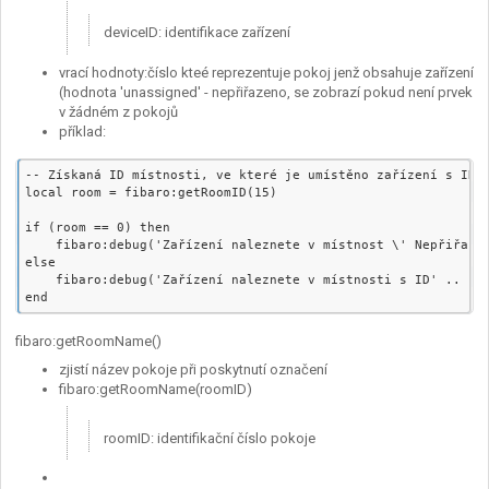
deviceID: identifikace zařízení
vrací hodnoty:číslo kteé reprezentuje pokoj jenž obsahuje zařízení
(hodnota 'unassigned' - nepřiřazeno, se zobrazí pokud není prvek
v žádném z pokojů
příklad:
-- Získaná ID místnosti, ve které je umístěno zařízení s ID 1
local room = fibaro:getRoomID(15)

if (room == 0) then

    fibaro:debug('Zařízení naleznete v místnost \' Nepřiřazen
else

    fibaro:debug('Zařízení naleznete v místnosti s ID' .. roo
fibaro:getRoomName()
zjistí název pokoje při poskytnutí označení
fibaro:getRoomName(roomID)
roomID: identifikační číslo pokoje