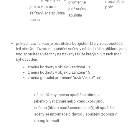
dodatečná
proměnné
jméno vlastnosti
pole
jenž scénu
zařízení jenž spustila
spustila
scénu
příklad: tato funkce je použitelná ke zjištění který ze spouštěčů
byl přímým důvodem spuštění scény. v následujícím příkladu jsou
tyto spouštěče všechny nastaveny tak že kterýkoliv z nich mohl
být důvodem
změna hodnoty v objektu zařízení 13
změna hodnoty v objektu zařízení 15
změna globální proměnné 'uzJeVenkuTma'
dále může být scéna spuštěna přímo z
jakéhkoliv rozhraní nebo kteroukoliv jinou
scénou (fibaro:startScene(sceneID)při spuštění
scény se informace o důvodu spuštění zobrazí v
debug konsoli