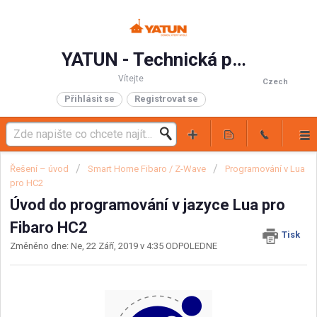
YATUN - Technická podpora
Vítejte
Czech
Přihlásit se
Registrovat se
Řešení – úvod
Smart Home Fibaro / Z-Wave
Programování v Lua
pro HC2
Úvod do programování v jazyce Lua pro
Fibaro HC2
Tisk
Změněno dne: Ne, 22 Září, 2019 v 4:35 ODPOLEDNE