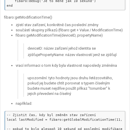
    fibaro:debug('Je to méně jak 10 sekund')

fibaro:getModificationTime()
zjistí stav zařízení, konkrétně čas poslední změny
součástí skupiny příkazů (fibaro:get + Value / ModificationTime)
fibaro:geModificationTime(deviceID, propertyName)
deviceID: název zařízení jehož identita se
zjišťujePropertyName: název vlastností jenž se zjišťují
vrací informaci o tom kdy byla vlastnost naposledy změněna
upozornění: tyto hodnoty jsou druhu řetězcovitého,
pokud jej budete chtít porovnat s typem číselným
budete muset nejdříve použít příkaz "tonumber" k
jejich převedení na číselný
například:
-- Zjistit čas, kdy byl změněn stav zařízení

local lastModified = fibaro:getGlobalModificationTime(11, 'va
-- pokud to bylo alespoň 10 sekund od poslední modifikace pro