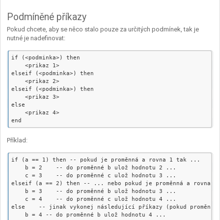
Podmíněné příkazy
Pokud chcete, aby se něco stalo pouze za určitých podmínek, tak je
nutné je nadefinovat:
if (<podminka>) then

    <prikaz 1>

elseif (<podminka>) then

    <prikaz 2>

elseif (<podminka>) then

    <prikaz 3>

else

    <prikaz 4>

Příklad:
if (a == 1) then -- pokud je proměnná a rovna 1 tak ...

    b = 2    -- do proměnné b ulož hodnotu 2 ...

    c = 3    -- do proměnné c ulož hodnotu 3 ...

elseif (a == 2) then -- ... nebo pokud je proměnná a rovna 2 
    b = 3    -- do proměnné b ulož hodnotu 3 ...

    c = 4    -- do proměnné c ulož hodnotu 4 ...

else    -- jinak vykonej následující příkazy (pokud proměnná 
    b = 4 -- do proměnné b ulož hodnotu 4 ...
