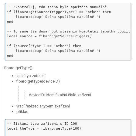
-- Zkontroluj, zda scéna byla spuštěna manuálně.

if (fibaro:getSourceTriggerType() == 'other' then

    fibaro:debug('Scéna spuštěna manuálně.')

end

-- To samé lze dosáhnout stažením kompletní tabulky použitím 
local source = fibaro:getSourceTrigger()

if (source['type'] == 'other') then

    fibaro:debug('Scéna spuštěna manuálně.')

fibaro:getType()
zjistí typ zařízení
fibaro:getType(deviceID)
deviceID: identifikační číslo zařízení
vrací řetězec s typem zxařízení
příklad
-- Získání typu zařízení s ID 100

local theType = fibaro:getType(100)
