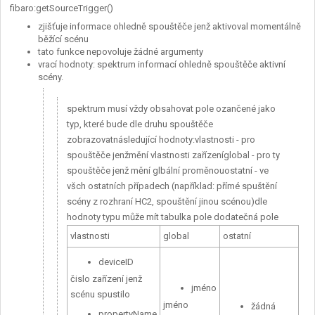
fibaro:getSourceTrigger()
zjišťuje informace ohledně spouštěče jenž aktivoval momentálně
běžící scénu
tato funkce nepovoluje žádné argumenty
vrací hodnoty: spektrum informací ohledně spouštěče aktivní
scény.
spektrum musí vždy obsahovat pole ozančené jako
typ, které bude dle druhu spouštěče
zobrazovatnásledující hodnoty:vlastnosti - pro
spouštěče jenžmění vlastnosti zařízeníglobal - pro ty
spouštěče jenž mění glbální proměnouostatní - ve
všch ostatních případech (například: přímé spuštění
scény z rozhraní HC2, spouštění jinou scénou)dle
hodnoty typu může mít tabulka pole dodatečná pole
vlastnosti
global
ostatní
deviceID
čislo zařízení jenž
jméno
scénu spustilo
jméno
žádná
propertyName