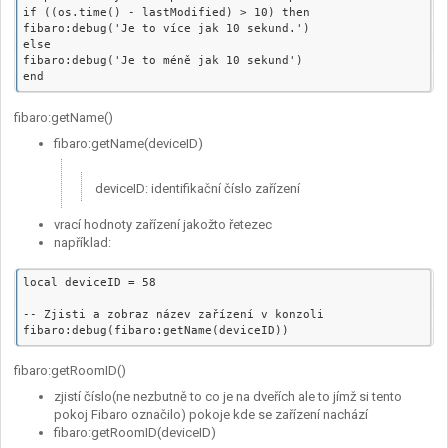
if ((os.time() - lastModified) > 10) then

fibaro:debug('Je to více jak 10 sekund.')

else

fibaro:debug('Je to méně jak 10 sekund')

fibaro:getName()
fibaro:getName(deviceID)
deviceID: identifikační číslo zařízení
vrací hodnoty zařízení jakožto řetezec
například:
local deviceID = 58

-- Zjisti a zobraz název zařízení v konzoli

fibaro:getRoomID()
zjistí číslo(ne nezbutně to co je na dveřích ale to jímž si tento
pokoj Fibaro označilo) pokoje kde se zařízení nachází
fibaro:getRoomID(deviceID)