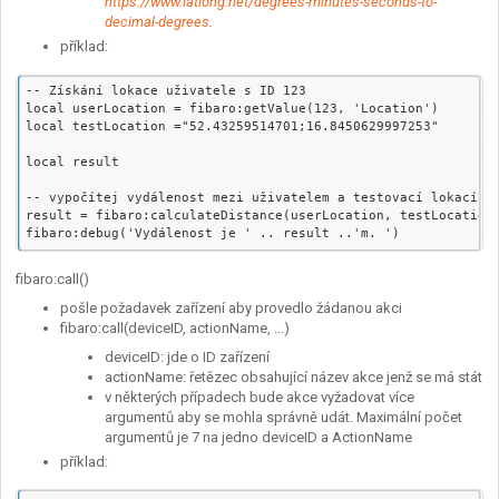
https://www.latlong.net/degrees-minutes-seconds-to-
decimal-degrees
.
příklad:
-- Získání lokace uživatele s ID 123

local userLocation = fibaro:getValue(123, 'Location')

local testLocation ="52.43259514701;16.8450629997253"

local result

-- vypočítej vydálenost mezi uživatelem a testovací lokací

result = fibaro:calculateDistance(userLocation, testLocation)
fibaro:call()
pošle požadavek zařízení aby provedlo žádanou akci
fibaro:call(deviceID, actionName, ...)
deviceID: jde o ID zařízení
actionName: řetězec obsahující název akce jenž se má stát
v některých případech bude akce vyžadovat více
argumentů aby se mohla správně udát. Maximální počet
argumentů je 7 na jedno deviceID a ActionName
příklad: