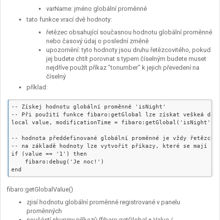
varName: jméno globální proměnné
tato funkce vrací dvě hodnoty:
řetězec obsahující současnou hodnotu globální proměnné
nebo časový údaj o poslední změně
upozornění: tyto hodnoty jsou druhu řetězcovitého, pokud
jej budete chtít porovnat s typem číselným budete muset
nejdříve použít příkaz "tonumber" k jejich převedení na
číselný
příklad:
-- Získej hodnotu globální proměnné 'isNight'

-- Při použití funkce fibaro:getGlobal lze získat veškeá data
local value, modificationTime = fibaro:getGlobal('isNight')

-- hodnota předdefinované globální proměnné je vždy řetězcem

-- na základě hodnoty lze vytvořit příkazy, které se mají stá
if (value == '1') then

    fibaro:debug('Je noc!')

fibaro:getGlobalValue()
zjisí hodnotu globální proměnné registrované v panelu
proměnných
součástí skupiny příkazů (fibaro:getGlobal + Value /