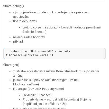
fibaro:debug()
výstup je řetězec do debug konsole jenž je s příkazem
asociována
fibaro:debu(text)
text: to co se má zobrazit v konzoli (hodnota proměnné,
číslo, řetězec, ...)
nevrací žádné hodnoty
příklad:
-- Zobrazí se 'Hello world!' v konzoli

fibaro:get()
zjistí stav a vlastnosti zařízení. Konkrétně hodnotu a poslední
změnu
je součástí skupiny příkazů (fibaro:get + Value /
ModificationTime)
Fibaro:get(DeviceID, PeopertyName)
DeviceID: ID zařízení
PropertyName: vlastnost jejíž hednotu zjišťujeme
(například jas dle příkladu níže)