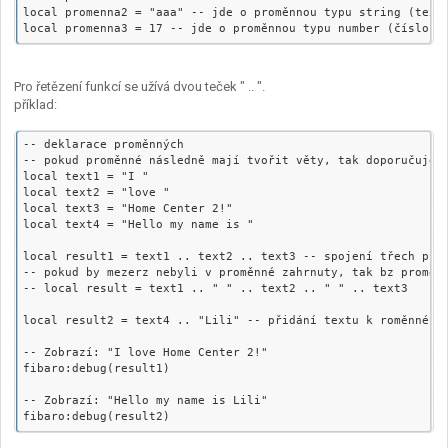
local promenna2 = "aaa" -- jde o proměnnou typu string (texto
Pro řetězení funkcí se užívá dvou teček " .. ".
příklad:
-- deklarace proměnných

-- pokud proměnné následně mají tvořit věty, tak doporučujeme
local text1 = "I "

local text2 = "love "

local text3 = "Home Center 2!"

local text4 = "Hello my name is "

local result1 = text1 .. text2 .. text3 -- spojení třech prom
-- pokud by mezerz nebyli v proměnné zahrnuty, tak bz proměnn
-- local result = text1 .. " " .. text2 .. " " .. text3

local result2 = text4 .. "Lili" -- přidání textu k roměnné

-- Zobrazí: "I love Home Center 2!"

fibaro:debug(result1)

-- Zobrazí: "Hello my name is Lili"
