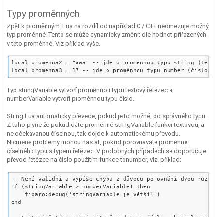
Typy proměnných
Zpět k proměnným. Lua na rozdíl od například C / C++ neomezuje možný
typ proměnné. Tento se může dynamicky změnit dle hodnot přiřazených
v této proměnné. Viz příklad výše.
local promenna2 = "aaa" -- jde o proměnnou typu string (texto
Typ stringVariable vytvoří proměnnou typu textový řetězec a
numberVariable vytvoří proměnnou typu číslo.
String Lua automaticky převede, pokud je to možné, do správného typu.
Z toho plyne že pokud dáte proměnné stringVariable funkci textovou, a
ne očekávanou číselnou, tak dojde k automatickému převodu.
Nicméně problémy mohou nastat, pokud porovnáváte proměnné
číselného typu s typem řetězec. V podobných případech se doporučuje
převod řetězce na číslo použitím funkce tonumber, viz. příklad:
-- Není validní a vypíše chybu z důvodu porovnání dvou různýc
if (stringVariable > numberVariable) then

    fibaro:debug('stringVariable je větší!')

end
