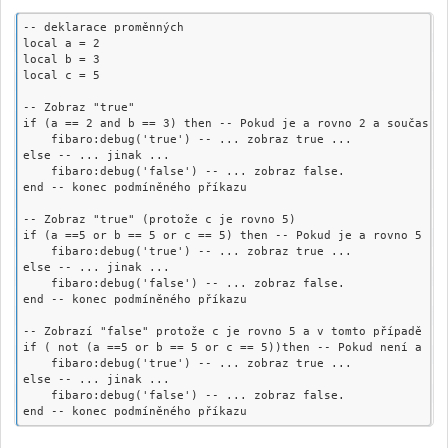
-- deklarace proměnných

local a = 2

local b = 3

local c = 5

-- Zobraz "true"

if (a == 2 and b == 3) then -- Pokud je a rovno 2 a současně 
    fibaro:debug('true') -- ... zobraz true ...

else -- ... jinak ...

    fibaro:debug('false') -- ... zobraz false.

end -- konec podmíněného příkazu

-- Zobraz "true" (protože c je rovno 5)

if (a ==5 or b == 5 or c == 5) then -- Pokud je a rovno 5 neb
    fibaro:debug('true') -- ... zobraz true ...

else -- ... jinak ...

    fibaro:debug('false') -- ... zobraz false.

end -- konec podmíněného příkazu

-- Zobrazí "false" protože c je rovno 5 a v tomto případě zji
if ( not (a ==5 or b == 5 or c == 5))then -- Pokud není a rov
    fibaro:debug('true') -- ... zobraz true ...

else -- ... jinak ...

    fibaro:debug('false') -- ... zobraz false.
