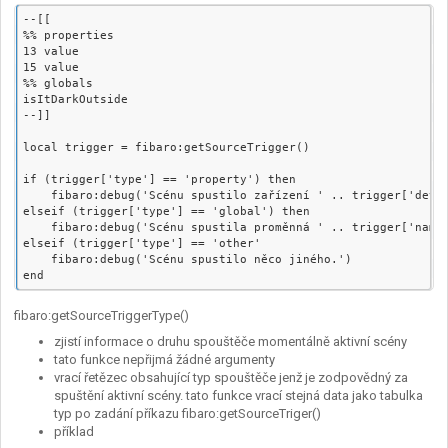
--[[

%% properties

13 value

15 value

%% globals

isItDarkOutside

--]]

local trigger = fibaro:getSourceTrigger()

if (trigger['type'] == 'property') then

    fibaro:debug('Scénu spustilo zařízení ' .. trigger['devic
elseif (trigger['type'] == 'global') then

    fibaro:debug('Scénu spustila proměnná ' .. trigger['name'
elseif (trigger['type'] == 'other'

    fibaro:debug('Scénu spustilo něco jiného.')

fibaro:getSourceTriggerType()
zjistí informace o druhu spouštěče momentálně aktivní scény
tato funkce nepřijmá žádné argumenty
vrací řetězec obsahující typ spouštěče jenž je zodpovědný za
spuštění aktivní scény. tato funkce vrací stejná data jako tabulka
typ po zadání příkazu fibaro:getSourceTriger()
příklad