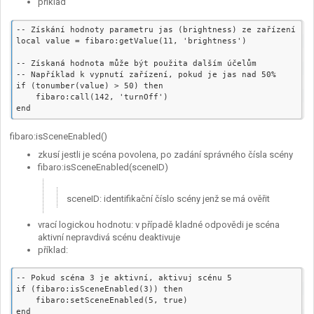
příklad
-- Získání hodnoty parametru jas (brightness) ze zařízení 11

local value = fibaro:getValue(11, 'brightness')

-- Získaná hodnota může být použita dalším účelům

-- Například k vypnutí zařízení, pokud je jas nad 50%

if (tonumber(value) > 50) then

    fibaro:call(142, 'turnOff')

fibaro:isSceneEnabled()
zkusí jestli je scéna povolena, po zadání správného čísla scény
fibaro:isSceneEnabled(sceneID)
sceneID: identifikační číslo scény jenž se má ověřit
vrací logickou hodnotu: v případě kladné odpovědi je scéna
aktivní nepravdivá scénu deaktivuje
příklad:
-- Pokud scéna 3 je aktivní, aktivuj scénu 5

if (fibaro:isSceneEnabled(3)) then

    fibaro:setSceneEnabled(5, true)
