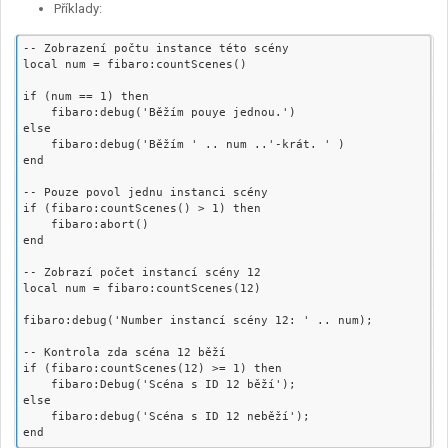
Příklady:
-- Zobrazení počtu instance této scény

local num = fibaro:countScenes()

if (num == 1) then

    fibaro:debug('Běžím pouye jednou.')

else

    fibaro:debug('Běžím ' .. num ..'-krát. ' )

end

-- Pouze povol jednu instanci scény

if (fibaro:countScenes() > 1) then

    fibaro:abort()

end

-- Zobrazí počet instancí scény 12

local num = fibaro:countScenes(12)

fibaro:debug('Number instancí scény 12: ' .. num);

-- Kontrola zda scéna 12 běží

if (fibaro:countScenes(12) >= 1) then

    fibaro:Debug('Scéna s ID 12 běží');

else

    fibaro:debug('Scéna s ID 12 neběží');
