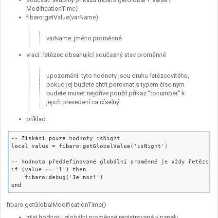
ModificationTime)
fibaro:getValue(varName)
varName: jméno proměnné
vrací: řetězec obsahující současný stav proměnné
upozornění: tyto hodnoty jsou druhu řetězcovitého,
pokud jej budete chtít porovnat s typem číselným
budete muset nejdříve použít příkaz "tonumber" k
jejich převedení na číselný
příklad:
-- Získání pouze hodnoty isNight

local value = fibaro:getGlobalValue('isNight')

-- hodnota předdefinované globální proměnné je vždy řetězcem-
if (value == '1') then    

    fibaro:debug('Je noc!') 

fibaro:getGlobalModificationTime()
zjisí hodnotu globální proměnné registrované v panelu