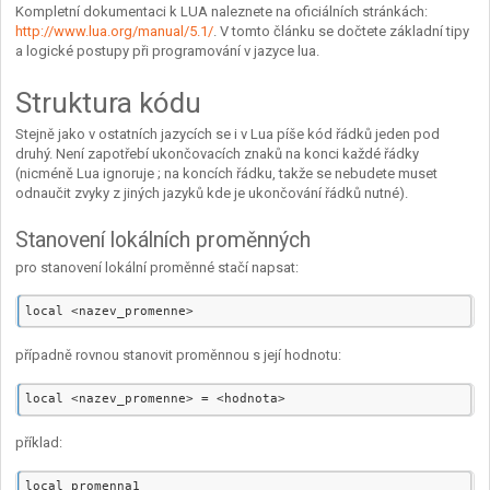
Kompletní dokumentaci k LUA naleznete na oficiálních stránkách:
http://www.lua.org/manual/5.1/
. V tomto článku se dočtete základní tipy
a logické postupy při programování v jazyce lua.
Struktura kódu
Stejně jako v ostatních jazycích se i v Lua píše kód řádků jeden pod
druhý. Není zapotřebí ukončovacích znaků na konci každé řádky
(nicméně Lua ignoruje ; na koncích řádku, takže se nebudete muset
odnaučit zvyky z jiných jazyků kde je ukončování řádků nutné).
Stanovení lokálních proměnných
pro stanovení lokální proměnné stačí napsat:
případně rovnou stanovit proměnnou s její hodnotu:
příklad:
local promenna1
