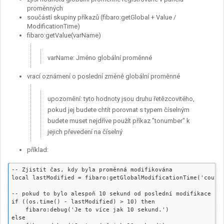
proměnných
součástí skupiny příkazů (fibaro:getGlobal + Value /
ModificationTime)
fibaro:getValue(varName)
varName: Jméno globální proměnné
vrací oznámení o poslední změně globální proměnné
upozornění: tyto hodnoty jsou druhu řetězcovitého,
pokud jej budete chtít porovnat s typem číselným
budete muset nejdříve použít příkaz "tonumber" k
jejich převedení na číselný
příklad:
-- Zjistit čas, kdy byla proměnná modifikována

local lastModified = fibaro:getGlobalModificationTime('counte
-- pokud to bylo alespoň 10 sekund od poslední modifikace pro
if ((os.time() - lastModified) > 10) then

    fibaro:debug('Je to více jak 10 sekund.')

else
