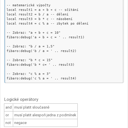
-- matemarické výpočty

local result1 = a + b + c -- sčítání

local result2 = b / a -- dělení

local result3 = b * c -- násobení

local result4 = c % a -- zbytek po dělení

-- Zobraz: "a + b + c = 10"

fibaro:debug('a + b + c = ' .. result1)

-- Zobraz: "b / a = 1,5"

fibaro:debug('b / a = ' .. result2)

-- Zobraz: "b * c = 15"

fibaro:debug('b * c= ' .. result3)

-- Zobraz: "c % a = 3"

Logické operátory
and
musí platit sloučasně
or
musí platit alespoň jedna z podmínek
not
negace