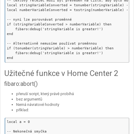
-- textový řetězec musí být převeden na číslo, aby bylo možné
local stringVariableConverted = tonumber(stringVariable) -- p
local numberVariableConverted = tostring(numberVariable) -- p
-- nyní lze porovnávat proměnné

if (stringVariableConverted > numberVariable) then

    fibaro:debug('stringVariable is greater!')

end

-- Alternativně nemusíme používat proměnnou

if (tonumber(stringVariable) > numberVariable) then

    fibaro:debug('stringVariable is greater!')

Užitečné funkce v Home Center 2
fibaro:abort()
přeruší script, který právě probíhá
bez argumentů
Nemá návratové hodnoty
příklad:
local a = 0

-- Nekonečná smyčka
