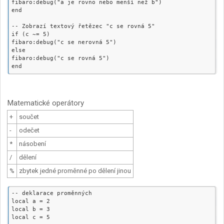
fibaro:debug("a je rovno nebo menší než b")

end

-- Zobrazí textový řetězec "c se rovná 5"

if (c ~= 5)

fibaro:debug("c se nerovná 5")

else

fibaro:debug("c se rovná 5")

Matematické operátory
+
součet
-
odečet
*
násobení
/
dělení
%
zbytek jedné proměnné po dělení jinou
-- deklarace proměnných

local a = 2

local b = 3

local c = 5
