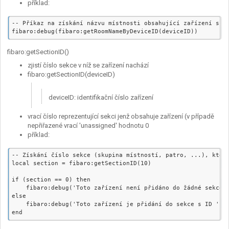
příklad:
-- Příkaz na získání názvu místnosti obsahující zařízení s ID
fibaro:getSectionID()
zjistí číslo sekce v níž se zařízení nachází
fibaro:getSectionID(deviceID)
deviceID: identifikační číslo zařízení
vrací číslo reprezentující sekci jenž obsahuje zařízení (v případě
nepřiřazené vrací 'unassigned' hodnotu 0
příklad:
-- Získání číslo sekce (skupina místností, patro, ...), která
local section = fibaro:getSectionID(10)

if (section == 0) then

    fibaro:debug('Toto zařízení není přidáno do žádné sekce.'
else

    fibaro:debug('Toto zařízení je přidání do sekce s ID ' ..