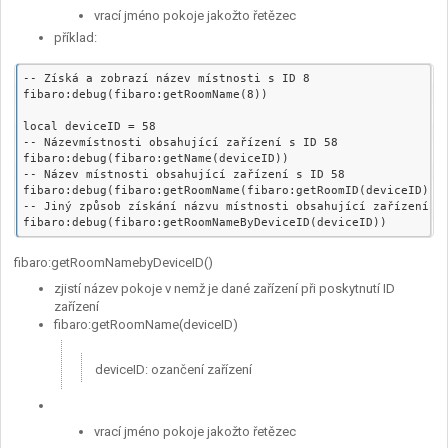
vrací jméno pokoje jakožto řetězec
příklad:
-- Získá a zobrazí název místnosti s ID 8

fibaro:debug(fibaro:getRoomName(8))

local deviceID = 58

-- Názevmístnosti obsahující zařízení s ID 58

fibaro:debug(fibaro:getName(deviceID))

-- Název místnosti obsahující zařízení s ID 58

fibaro:debug(fibaro:getRoomName(fibaro:getRoomID(deviceID)))

-- Jiný způsob získání názvu místnosti obsahující zařízení s 
fibaro:getRoomNamebyDeviceID()
zjistí název pokoje v nemž je dané zařízení při poskytnutí ID
zařízení
fibaro:getRoomName(deviceID)
deviceID: ozančení zařízení
vrací jméno pokoje jakožto řetězec