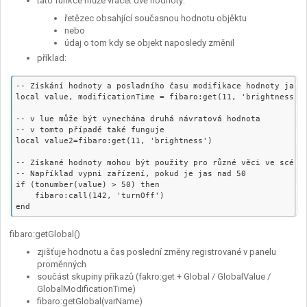
tato funkce může vracet dvě hodnoty:
řetězec obsahjící současnou hodnotu objěktu
nebo
údaj o tom kdy se objekt naposledy změnil
příklad:
-- Získání hodnoty a posladního času modifikace hodnoty jasu 
local value, modificationTime = fibaro:get(11, 'brightness)

-- v lue může být vynechána druhá návratová hodnota

-- v tomto případě také funguje

local value2=fibaro:get(11, 'brightness')

-- Získané hodnoty mohou být použity pro různé věci ve scénác
-- Například vypni zařízení, pokud je jas nad 50

if (tonumber(value) > 50) then

    fibaro:call(142, 'turnOff')

fibaro:getGlobal()
zjišťuje hodnotu a čas poslední změny registrované v panelu
proměnných
součást skupiny příkazů (fakro:get + Global / GlobalValue /
GlobalModificationTime)
fibaro:getGlobal(varName)