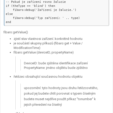
-- Pokud je zařízení rovno žaluzie

if (theType == 'blind') then

    fibaro:debug('Zařízení je žaluzie.')

else

    fibaro:debug('Typ zařízení: ' .. type)

fibaro:getValue()
zjistí stav vlastnosi zařízení. konkrétně hodnotu
je součástí skupiny příkazů (fibaro:get + Value /
ModificationTime)
fibaro:getValue (deviceID, propertyName)
DeviceID: bude zjištěna identifikace zařízení
PropertyName: jméno objěktu bude zjištěno
řetězec obsahující současnou hodnotu objektu
upozornění: tyto hodnoty jsou druhu řetězcovitého,
pokud jej budete chtít porovnat s typem číselným
budete muset nejdříve použít příkaz "tonumber" k
jejich převedení na číselný