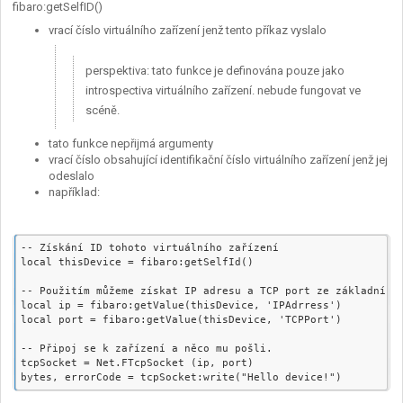
fibaro:getSelfID()
vrací číslo virtuálního zařízení jenž tento příkaz vyslalo
perspektiva: tato funkce je definována pouze jako
introspectiva virtuálního zařízení. nebude fungovat ve
scéně.
tato funkce nepřijmá argumenty
vrací číslo obsahující identifikační číslo virtuálního zařízení jenž jej
odeslalo
například:
-- Získání ID tohoto virtuálního zařízení

local thisDevice = fibaro:getSelfId()

-- Použitím můžeme získat IP adresu a TCP port ze základního 
local ip = fibaro:getValue(thisDevice, 'IPAdrress')

local port = fibaro:getValue(thisDevice, 'TCPPort')

-- Připoj se k zařízení a něco mu pošli.

tcpSocket = Net.FTcpSocket (ip, port)
