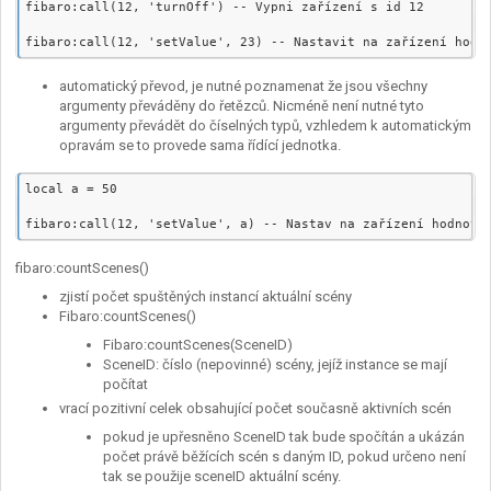
fibaro:call(12, 'turnOff') -- Vypni zařízení s id 12

automatický převod, je nutné poznamenat že jsou všechny
argumenty převáděny do řetězců. Nicméně není nutné tyto
argumenty převádět do číselných typů, vzhledem k automatickým
opravám se to provede sama řídící jednotka.
local a = 50

fibaro:countScenes()
zjistí počet spuštěných instancí aktuální scény
Fibaro:countScenes()
Fibaro:countScenes(SceneID)
SceneID: číslo (nepovinné) scény, jejíž instance se mají
počítat
vrací pozitivní celek obsahující počet současně aktivních scén
pokud je upřesněno SceneID tak bude spočítán a ukázán
počet právě běžících scén s daným ID, pokud určeno není
tak se použije sceneID aktuální scény.