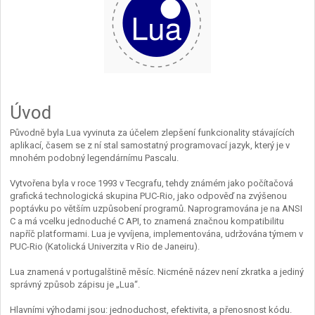
Úvod
Původně byla Lua vyvinuta za účelem zlepšení funkcionality stávajících
aplikací, časem se z ní stal samostatný programovací jazyk, který je v
mnohém podobný legendárnímu Pascalu.
Vytvořena byla v roce 1993 v Tecgrafu, tehdy známém jako počítačová
grafická technologická skupina PUC-Rio, jako odpověď na zvýšenou
poptávku po větším uzpůsobení programů. Naprogramována je na ANSI
C a má vcelku jednoduché C API, to znamená značnou kompatibilitu
napříč platformami. Lua je vyvíjena, implementována, udržována týmem v
PUC-Rio (Katolická Univerzita v Rio de Janeiru).
Lua znamená v portugalštině měsíc. Nicméně název není zkratka a jediný
správný způsob zápisu je „Lua“.
Hlavními výhodami jsou: jednoduchost, efektivita, a přenosnost kódu.