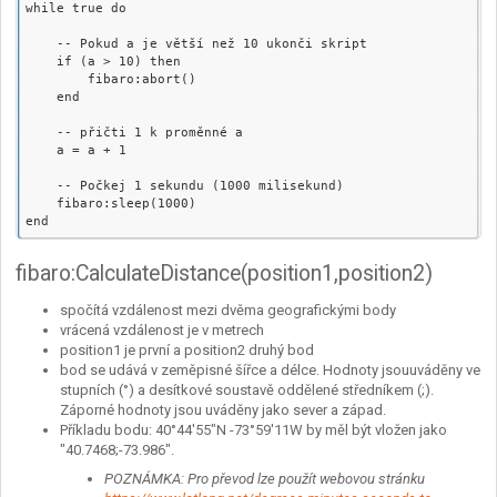
while true do

    -- Pokud a je větší než 10 ukonči skript

    if (a > 10) then

        fibaro:abort()

    end

    -- přičti 1 k proměnné a

    a = a + 1

    -- Počkej 1 sekundu (1000 milisekund)

    fibaro:sleep(1000)

fibaro:CalculateDistance(position1,position2)
spočítá vzdálenost mezi dvěma geografickými body
vrácená vzdálenost je v metrech
position1 je první a position2 druhý bod
bod se udává v zeměpisné šířce a délce. Hodnoty jsouuváděny ve
stupních (°) a desítkové soustavě oddělené středníkem (;).
Záporné hodnoty jsou uváděny jako sever a západ.
Příkladu bodu: 40°44'55"N -73°59'11W by měl být vložen jako
"40.7468;-73.986".
POZNÁMKA: Pro převod lze použít webovou stránku