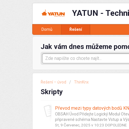
YATUN - Techn
Domů
Řešení
Jak vám dnes můžeme pom
Řešení – úvod
ThinKnx
Skripty
Převod mezi typy datových bodů KN
OBSAH Úvod Přidejte Logický Modul Otev
připravené schéma Nastavte Vstup a Výst
St, 9 Červenec, 2025 v 10:23 DOPOLEDNE