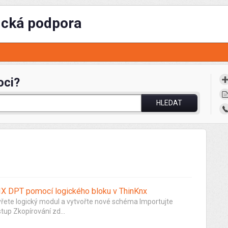
ická podpora
oci?
HLEDAT
X DPT pomocí logického bloku v ThinKnx
řete logický modul a vytvořte nové schéma Importujte
up Zkopírování zd...