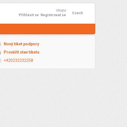
Vítejte
Czech
Přihlásit se
Registrovat se
Nový tiket podpory
Prověřit stav tiketu
+420232232258