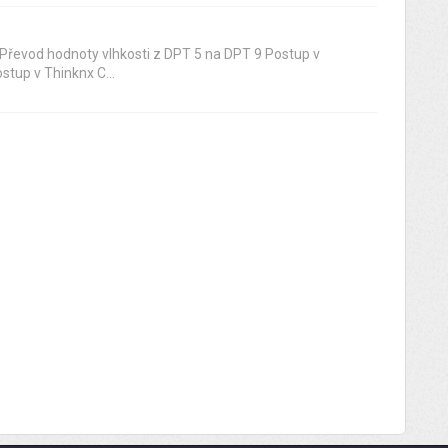
řevod hodnoty vlhkosti z DPT 5 na DPT 9 Postup v
tup v Thinknx C...