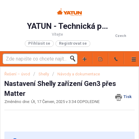
YATUN - Technická podpora
Vítejte
Czech
Přihlásit se
Registrovat se
Řešení – úvod
Shelly
Návody a dokumentace
Nastavení Shelly zařízení Gen3 přes
Matter
Tisk
Změněno dne: Út, 17 Červen, 2025 v 3:34 ODPOLEDNE