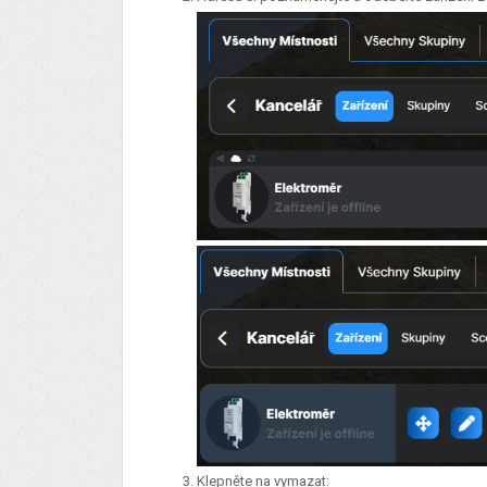
Klepněte na vymazat: