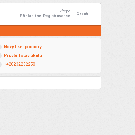
Vítejte
Czech
Přihlásit se
Registrovat se
Nový tiket podpory
Prověřit stav tiketu
+420232232258