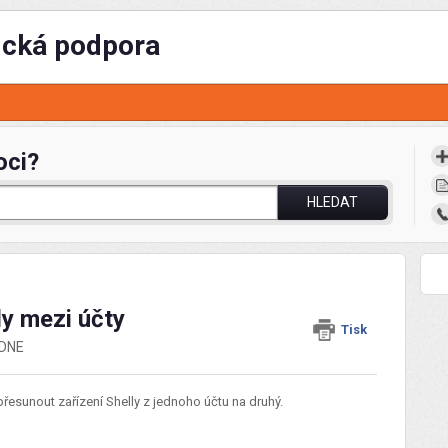
ická podpora
oci?
HLEDAT
ly mezi účty
Tisk
EDNE
řesunout zařízení Shelly z jednoho účtu na druhý.