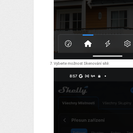
Vyberte možnost Skenování sítě: