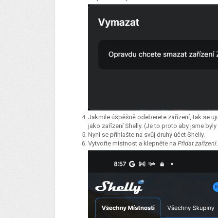
Jakmile úšpěšně odeberete zařízení, tak se ujiš
jako zařízení Shelly. (Je to proto aby jsme byly
Nyní se přihlašte na svůj druhý účet Shelly.
Vytvořte místnost a klepněte na
Přidat zařízení
: