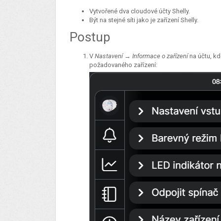
Vytvořené dva cloudové účty Shelly.
Být na stejné síti jako je zařízení Shelly.
Postup
V
Nastavení
→
Informace o zařízení
na účtu, kde
požadovaného zařízení: