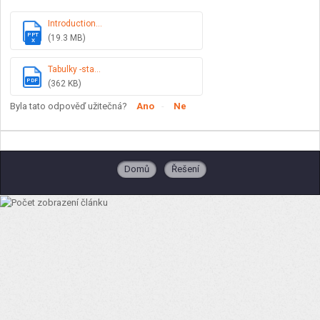
Introduction...
PPT
(19.3 MB)
X
Tabulky -sta...
PDF
(362 KB)
Byla tato odpověď užitečná?
Ano
Ne
Domů
Řešení