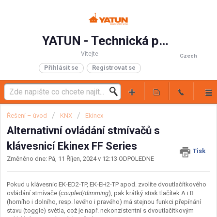
YATUN - Technická podpora
Vítejte
Czech
Přihlásit se
Registrovat se
Řešení – úvod
KNX
Ekinex
Alternativní ovládání stmívačů s
klávesnicí Ekinex FF Series
Tisk
Změněno dne: Pá, 11 Říjen, 2024 v 12:13 ODPOLEDNE
Pokud u klávesnic EK-ED2-TP, EK-EH2-TP apod. zvolíte dvoutlačítkového
ovládání stmívače (
coupled
/
dimming
), pak krátký stisk tlačítek A i B
(horního i dolního, resp. levého i pravého) má stejnou funkci přepínání
stavu (toggle) světla, což je např. nekonzistentní s dvoutlačítkovým