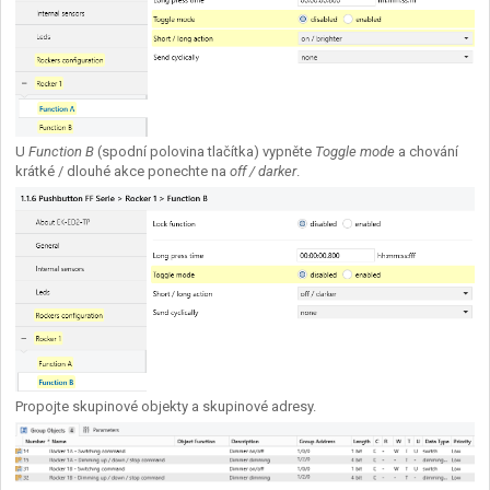
U
Function B
(spodní polovina tlačítka) vypněte
Toggle mode
a chování
krátké / dlouhé akce ponechte na
off / darker
.
Propojte skupinové objekty a skupinové adresy.