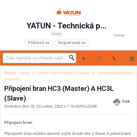
YATUN - Technická podpora
Vítejte
Czech
Přihlásit se
Registrovat se
Řešení – úvod
Smart Home Fibaro / Z-Wave
Uživatelské příručky
a návody
Připojení bran HC3 (Master) A HC3L
(Slave)
Tisk
Změněno dne: Út, 25 Leden, 2022 v 1:10 ODPOLEDNE
Připojení bran:
Připojením bran můžete výrazně zvýšit dosah sítě Z-Wave. K jedné bráně