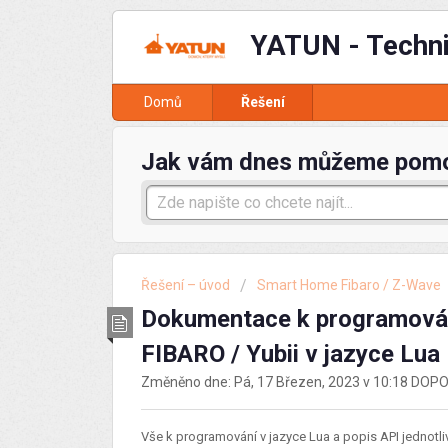
YATUN - Techn
Domů
Řešení
Jak vám dnes můžeme pom
Řešení – úvod
Smart Home Fibaro / Z-Wave
Dokumentace k programován
FIBARO / Yubii v jazyce Lua
Změněno dne: Pá, 17 Březen, 2023 v 10:18 DO
Vše k programování v jazyce Lua a popis API jednotli