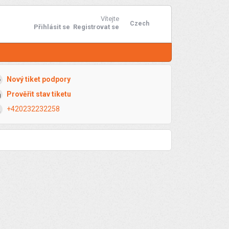
Vítejte
Czech
Přihlásit se
Registrovat se
Nový tiket podpory
Prověřit stav tiketu
+420232232258