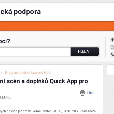
ická podpora
oci?
HLEDAT
Programování v Lua pro HC3
í scén a doplňků Quick App pro
Tisk
POLEDNE
vých řídicích jednotek Home Center 3 (HC3, HC3L, Yubii) naleznete