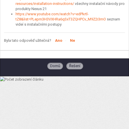
resources/installation-instructions/
všechny instalační návody pro
produkty Nexus 21
https://www.youtube.com/watch?v=edPkrtl-
tZ8&list=PLepm3H3VXHRa6qSxT3ZQHPCv_M9Z2i3mO
seznam
videí s instalačními postupy
Byla tato odpověď užitečná?
Ano
Ne
Domů
Řešení