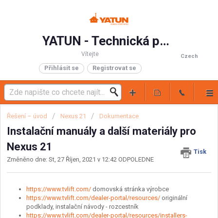
YATUN - Technická podpora
Vítejte
Czech
Přihlásit se
Registrovat se
Řešení – úvod
Nexus 21
Dokumentace
Instalační manuály a další materiály pro
Nexus 21
Tisk
Změněno dne: St, 27 Říjen, 2021 v 12:42 ODPOLEDNE
https://www.tvlift.com/
domovská stránka výrobce
https://www.tvlift.com/dealer-portal/resources/
originální
podklady, instalační návody - rozcestník
https://www.tvlift.com/dealer-portal/resources/installers-