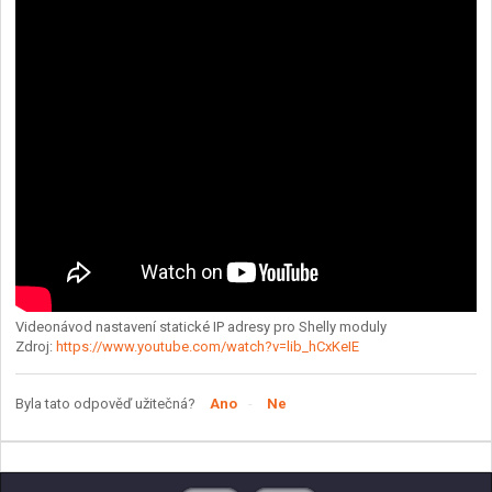
Videonávod nastavení statické IP adresy pro Shelly moduly
Zdroj:
https://www.youtube.com/watch?v=lib_hCxKeIE
Byla tato odpověď užitečná?
Ano
Ne