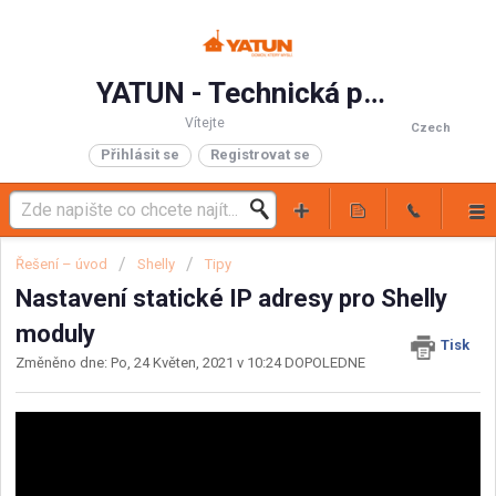
YATUN - Technická podpora
Vítejte
Czech
Přihlásit se
Registrovat se
Řešení – úvod
Shelly
Tipy
Nastavení statické IP adresy pro Shelly
moduly
Tisk
Změněno dne: Po, 24 Květen, 2021 v 10:24 DOPOLEDNE