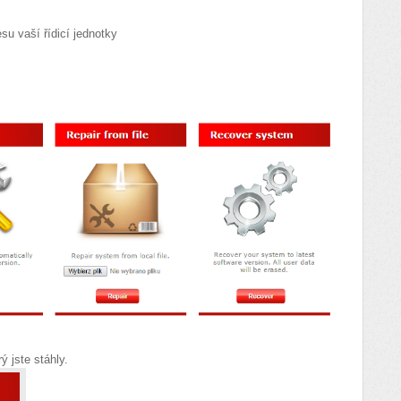
su vaší řídicí jednotky
ý jste stáhly.