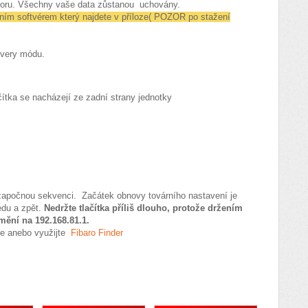
uboru. Všechny vaše data zůstanou uchovány.
ním softvérem který najdete v příloze( POZOR po stažení
overy módu.
čítka se nacházejí ze zadní strany jednotky
 započnou sekvenci. Začátek obnovy továrního nastavení je
edu a zpět.
Nedržte tlačítka příliš dlouho, protože držením
 změní na 192.168.81.1.
ače anebo využijte
Fibaro Finder