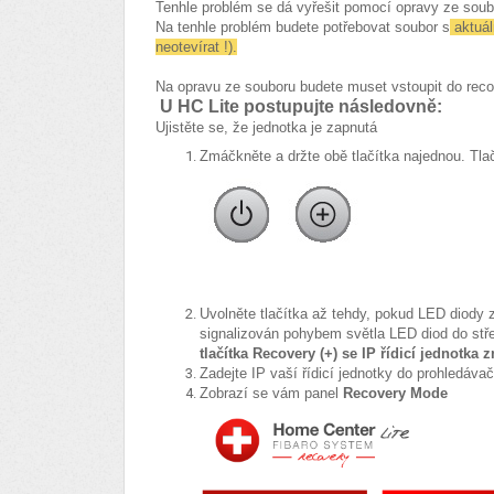
Tenhle problém se dá vyřešit pomocí opravy ze so
Na tenhle problém budete potřebovat soubor s
aktuál
neotevírat !).
Na opravu ze souboru budete muset vstoupit do rec
U HC Lite postupujte následovně:
Ujistěte se, že jednotka je zapnutá
Zmáčkněte a držte obě tlačítka najednou. Tla
Uvolněte tlačítka až tehdy, pokud LED diody
signalizován pohybem světla LED diod do stř
tlačítka Recovery (+) se IP řídicí jednotka
Zadejte IP vaší řídicí jednotky do prohledáv
Zobrazí se vám panel
Recovery Mode