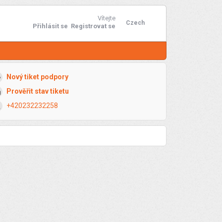
Vítejte
Czech
Přihlásit se
Registrovat se
Nový tiket podpory
Prověřit stav tiketu
+420232232258