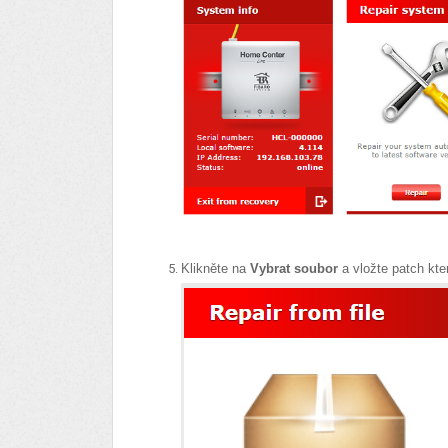
Klikněte na
Vybrat soubor
a vložte patch kter