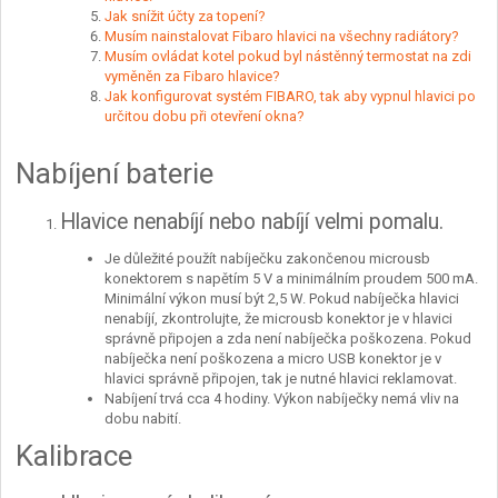
Jak snížit účty za topení?
Musím nainstalovat Fibaro hlavici na všechny radiátory?
Musím ovládat kotel pokud byl nástěnný termostat na zdi
vyměněn za Fibaro hlavice?
Jak konfigurovat systém FIBARO, tak aby vypnul hlavici po
určitou dobu při otevření okna?
Nabíjení baterie
Hlavice nenabíjí nebo nabíjí velmi pomalu.
Je důležité použít nabíječku zakončenou microusb
konektorem s napětím 5 V a minimálním proudem 500 mA.
Minimální výkon musí být 2,5 W. Pokud nabíječka hlavici
nenabíjí, zkontrolujte, že microusb konektor je v hlavici
správně připojen a zda není nabíječka poškozena. Pokud
nabíječka není poškozena a micro USB konektor je v
hlavici správně připojen, tak je nutné hlavici reklamovat.
Nabíjení trvá cca 4 hodiny. Výkon nabíječky nemá vliv na
dobu nabití.
Kalibrace