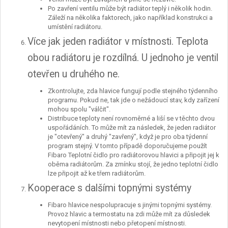
Po zavření ventilu může být radiátor teplý i několik hodin.
Záleží na několika faktorech, jako například konstrukci a
umístění radiátoru.
Více jak jeden radiátor v místnosti. Teplota
obou radiátoru je rozdílná. U jednoho je ventil
otevřen u druhého ne.
Zkontrolujte, zda hlavice fungují podle stejného týdenního
programu. Pokud ne, tak jde o nežádoucí stav, kdy zařízení
mohou spolu "válčit".
Distribuce teploty není rovnoměrné a liší se v těchto dvou
uspořádáních. To může mít za následek, že jeden radiátor
je "otevřený" a druhý "zavřený", když je pro oba týdenní
program stejný. V tomto případě doporučujeme použít
Fibaro Teplotní čidlo pro radiátorovou hlavici a připojit jej k
oběma radiátorům. Za zmínku stojí, že jedno teplotní čidlo
lze připojit až ke třem radiátorům.
Kooperace s dalšími topnými systémy
Fibaro hlavice nespolupracuje s jinými topnými systémy.
Provoz hlavic a termostatu na zdi může mít za důsledek
nevytopení místnosti nebo přetopení místnosti.