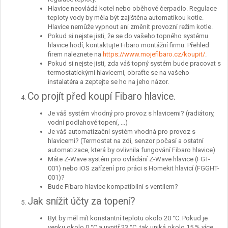
Hlavice neovládá kotel nebo oběhové čerpadlo. Regulace
teploty vody by měla být zajištěna automatikou kotle.
Hlavice nemůže vypnout ani změnit provozní režim kotle.
Pokud si nejste jisti, že se do vašeho topného systému
hlavice hodí, kontaktujte Fibaro montážní firmu. Přehled
firem naleznete na
https://www.mojefibaro.cz/koupit/
.
Pokud si nejste jisti, zda váš topný systém bude pracovat s
termostatickými hlavicemi, obraťte se na vašeho
instalatéra a zeptejte se ho na jeho názor.
Co projít před koupí Fibaro hlavice.
Je váš systém vhodný pro provoz s hlavicemi? (radiátory,
vodní podlahové topení, ...)
Je váš automatizační systém vhodná pro provoz s
hlavicemi? (Termostat na zdi, senzor počasí a ostatní
automatizace, která by ovlivnila fungování Fibaro hlavice)
Máte Z-Wave systém pro ovládání Z-Wave hlavice (FGT-
001) nebo iOS zařízení pro práci s Homekit hlavicí (FGGHT-
001)?
Bude Fibaro hlavice kompatibilní s ventilem?
Jak snížit účty za topení?
Byt by měl mít konstantní teplotu okolo 20 °C. Pokud je
venku okolo 0 °C a uvnitř 23 °C, tak uniká okolo 15 % více