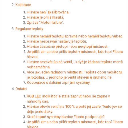
Kalibrace
Hlavice není zkalibrována.
Hlavice je příliš hlasitá.
Zpráva "Motor failure”.
Regulace teploty
Hlavice neměří teplotu správně nebo neměří teplotu vůbec.
Hlavice nesprávně nastavuje teplotu.
Hlavice částečně přetopí nebo nevytopí místnost.
Je příliš zima nebo příliš teplot v místnosti, kde topí Fibaro
hlavice.
Hlavice nezavře úplně ventil, i když je žádaná teplota menší
než naměřená.
Více jak jeden radiátor v místnosti. Teplota obou radiátoru
je rozdílná. U jednoho je ventil otevřen u druhého ne.
Kooperace s dalšími topnými systémy
Ostatní
RGB LED indikátor je stále zapnut nebo se zapne v
náhodný čas.
Hlavice otevře ventil na 100 % a poté jej zavře. Tento jev se
děje periodicky.
Které topné systémy hlavice Fibaro podporuje?
Je příliš zima nebo příliš teplot v místnosti, kde topí Fibaro
hlavice.