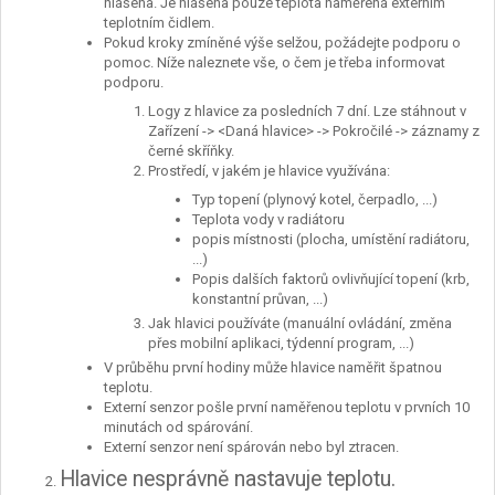
hlášena. Je hlášena pouze teplota naměřená externím
teplotním čidlem.
Pokud kroky zmíněné výše selžou, požádejte podporu o
pomoc. Níže naleznete vše, o čem je třeba informovat
podporu.
Logy z hlavice za posledních 7 dní. Lze stáhnout v
Zařízení -> <Daná hlavice> -> Pokročilé -> záznamy z
černé skříňky.
Prostředí, v jakém je hlavice využívána:
Typ topení (plynový kotel, čerpadlo, ...)
Teplota vody v radiátoru
popis místnosti (plocha, umístění radiátoru,
...)
Popis dalších faktorů ovlivňující topení (krb,
konstantní průvan, ...)
Jak hlavici používáte (manuální ovládání, změna
přes mobilní aplikaci, týdenní program, ...)
V průběhu první hodiny může hlavice naměřit špatnou
teplotu.
Externí senzor pošle první naměřenou teplotu v prvních 10
minutách od spárování.
Externí senzor není spárován nebo byl ztracen.
Hlavice nesprávně nastavuje teplotu.