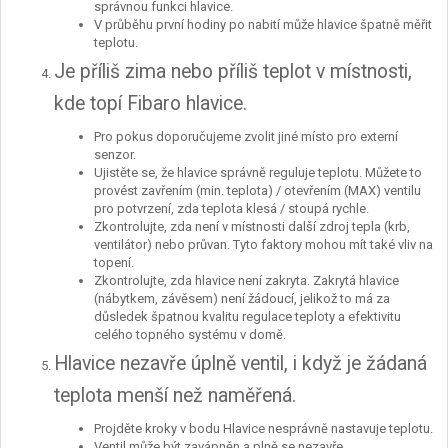
správnou funkci hlavice.
V průběhu první hodiny po nabití může hlavice špatně měřit
teplotu.
Je příliš zima nebo příliš teplot v místnosti,
kde topí Fibaro hlavice.
Pro pokus doporučujeme zvolit jiné místo pro externí
senzor.
Ujistěte se, že hlavice správně reguluje teplotu. Můžete to
provést zavřením (min. teplota) / otevřením (MAX) ventilu
pro potvrzení, zda teplota klesá / stoupá rychle.
Zkontrolujte, zda není v místnosti další zdroj tepla (krb,
ventilátor) nebo průvan. Tyto faktory mohou mít také vliv na
topení.
Zkontrolujte, zda hlavice není zakryta. Zakrytá hlavice
(nábytkem, závěsem) není žádoucí, jelikož to má za
důsledek špatnou kvalitu regulace teploty a efektivitu
celého topného systému v domě.
Hlavice nezavře úplně ventil, i když je žádaná
teplota menší než naměřená.
Projděte kroky v bodu Hlavice nesprávně nastavuje teplotu.
Ventil může být zavápněn a plně se nezavře.