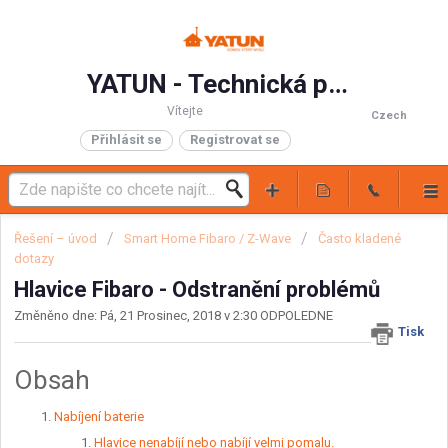
YATUN - Technická podpora
Vítejte
Czech
Přihlásit se
Registrovat se
Řešení – úvod
Smart Home Fibaro / Z-Wave
Často kladené
dotazy
Hlavice Fibaro - Odstranění problémů
Změněno dne: Pá, 21 Prosinec, 2018 v 2:30 ODPOLEDNE
Tisk
Obsah
Nabíjení baterie
Hlavice nenabíjí nebo nabíjí velmi pomalu.