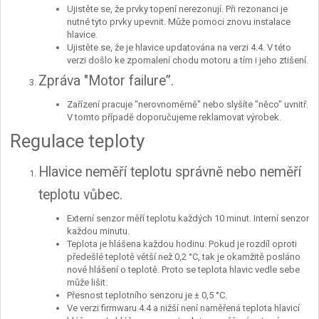
Ujistěte se, že prvky topení nerezonují. Při rezonanci je
nutné tyto prvky upevnit. Může pomoci znovu instalace
hlavice.
Ujistěte se, že je hlavice updatována na verzi 4.4. V této
verzi došlo ke zpomalení chodu motoru a tím i jeho ztišení.
Zpráva "Motor failure”.
Zařízení pracuje "nerovnoměrně" nebo slyšíte "něco" uvnitř.
V tomto případě doporučujeme reklamovat výrobek.
Regulace teploty
Hlavice neměří teplotu správně nebo neměří
teplotu vůbec.
Externí senzor měří teplotu každých 10 minut. Interní senzor
každou minutu.
Teplota je hlášena každou hodinu. Pokud je rozdíl oproti
předešlé teplotě větší než 0,2 °C, tak je okamžitě posláno
nové hlášení o teplotě. Proto se teplota hlavic vedle sebe
může lišit.
Přesnost teplotního senzoru je ± 0,5 °C.
Ve verzi firmwaru 4.4 a nižší není naměřená teplota hlavicí