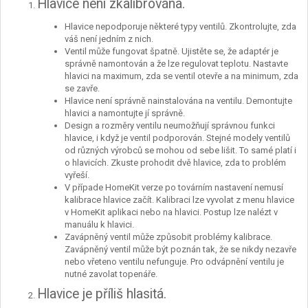
Hlavice není zkalibrována.
Hlavice nepodporuje některé typy ventilů. Zkontrolujte, zda
váš není jedním z nich.
Ventil může fungovat špatně. Ujistěte se, že adaptér je
správně namontován a že lze regulovat teplotu. Nastavte
hlavici na maximum, zda se ventil otevře a na minimum, zda
se zavře.
Hlavice není správně nainstalována na ventilu. Demontujte
hlavici a namontujte jí správně.
Design a rozměry ventilu neumožňují správnou funkci
hlavice, i když je ventil podporován. Stejné modely ventilů
od různých výrobců se mohou od sebe lišit. To samé platí i
o hlavicích. Zkuste prohodit dvě hlavice, zda to problém
vyřeší.
V případe HomeKit verze po továrním nastavení nemusí
kalibrace hlavice začít. Kalibraci lze vyvolat z menu hlavice
v HomeKit aplikaci nebo na hlavici. Postup lze nalézt v
manuálu k hlavici.
Zavápněný ventil může způsobit problémy kalibrace.
Zavápněný ventil může být poznán tak, že se nikdy nezavře
nebo vřeteno ventilu nefunguje. Pro odvápnění ventilu je
nutné zavolat topenáře.
Hlavice je příliš hlasitá.