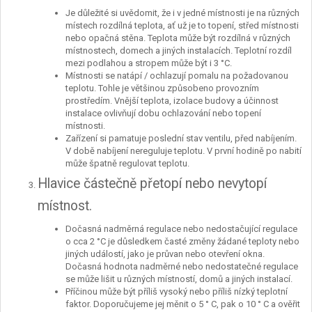
Je důležité si uvědomit, že i v jedné místnosti je na různých
místech rozdílná teplota, ať už je to topení, střed místnosti
nebo opačná stěna. Teplota může být rozdílná v různých
místnostech, domech a jiných instalacích. Teplotní rozdíl
mezi podlahou a stropem může být i 3 °C.
Místnosti se natápí / ochlazují pomalu na požadovanou
teplotu. Tohle je většinou způsobeno provozním
prostředím. Vnější teplota, izolace budovy a účinnost
instalace ovlivňují dobu ochlazování nebo topení
místnosti.
Zařízení si pamatuje poslední stav ventilu, před nabíjením.
V době nabíjení nereguluje teplotu. V první hodině po nabití
může špatně regulovat teplotu.
Hlavice částečně přetopí nebo nevytopí
místnost.
Dočasná nadměrná regulace nebo nedostačující regulace
o cca 2 °C je důsledkem časté změny žádané teploty nebo
jiných událostí, jako je průvan nebo otevření okna.
Dočasná hodnota nadměrné nebo nedostatečné regulace
se může lišit u různých místností, domů a jiných instalací.
Příčinou může být příliš vysoký nebo příliš nízký teplotní
faktor. Doporučujeme jej měnit o 5 ° C, pak o 10 ° C a ověřit