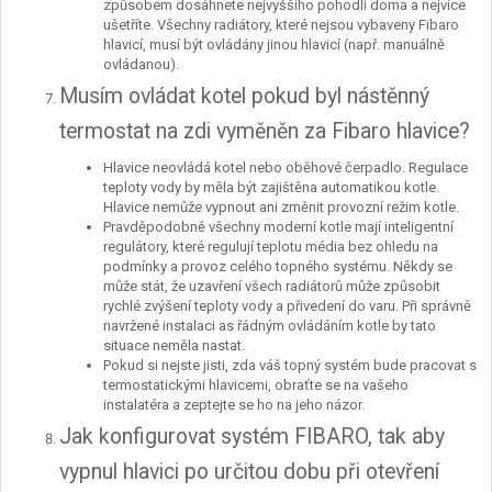
způsobem dosáhnete nejvyššího pohodlí doma a nejvíce
ušetříte. Všechny radiátory, které nejsou vybaveny Fibaro
hlavicí, musí být ovládány jinou hlavicí (např. manuálně
ovládanou).
Musím ovládat kotel pokud byl nástěnný
termostat na zdi vyměněn za Fibaro hlavice?
Hlavice neovládá kotel nebo oběhové čerpadlo. Regulace
teploty vody by měla být zajištěna automatikou kotle.
Hlavice nemůže vypnout ani změnit provozní režim kotle.
Pravděpodobně všechny moderní kotle mají inteligentní
regulátory, které regulují teplotu média bez ohledu na
podmínky a provoz celého topného systému. Někdy se
může stát, že uzavření všech radiátorů může způsobit
rychlé zvýšení teploty vody a přivedení do varu. Při správně
navržené instalaci as řádným ovládáním kotle by tato
situace neměla nastat.
Pokud si nejste jisti, zda váš topný systém bude pracovat s
termostatickými hlavicemi, obraťte se na vašeho
instalatéra a zeptejte se ho na jeho názor.
Jak konfigurovat systém FIBARO, tak aby
vypnul hlavici po určitou dobu při otevření