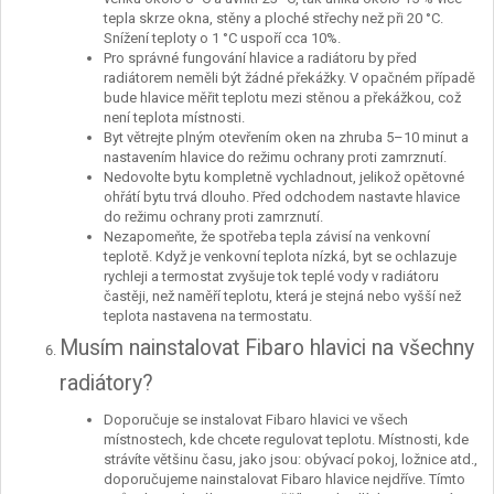
tepla skrze okna, stěny a ploché střechy než při 20 °C.
Snížení teploty o 1 °C uspoří cca 10%.
Pro správné fungování hlavice a radiátoru by před
radiátorem neměli být žádné překážky. V opačném případě
bude hlavice měřit teplotu mezi stěnou a překážkou, což
není teplota místnosti.
Byt větrejte plným otevřením oken na zhruba 5–10 minut a
nastavením hlavice do režimu ochrany proti zamrznutí.
Nedovolte bytu kompletně vychladnout, jelikož opětovné
ohřátí bytu trvá dlouho. Před odchodem nastavte hlavice
do režimu ochrany proti zamrznutí.
Nezapomeňte, že spotřeba tepla závisí na venkovní
teplotě. Když je venkovní teplota nízká, byt se ochlazuje
rychleji a termostat zvyšuje tok teplé vody v radiátoru
častěji, než naměří teplotu, která je stejná nebo vyšší než
teplota nastavena na termostatu.
Musím nainstalovat Fibaro hlavici na všechny
radiátory?
Doporučuje se instalovat Fibaro hlavici ve všech
místnostech, kde chcete regulovat teplotu. Místnosti, kde
strávíte většinu času, jako jsou: obývací pokoj, ložnice atd.,
doporučujeme nainstalovat Fibaro hlavice nejdříve. Tímto