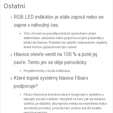
Ostatní
RGB LED indikátor je stále zapnut nebo se
zapne v náhodný čas.
Toto chování je pravděpodobně způsobeno jiným
elektrickým zařízením nebo jinými kovovými předměty v
blízkosti hlavice. Problém lze vyřešit odstraněním objektů,
které mohou způsobovat tyto rušení.
Hlavice otevře ventil na 100 % a poté jej
zavře. Tento jev se děje periodicky.
Projděte kroky v bodu Kalibrace.
Které topné systémy hlavice Fibaro
podporuje?
Fibaro hlavice je konstruována k fungování v systému s
tekutým (voda) médiem. Nezáleží na tom, jak se médium
zahřívá, je důležité, aby teplota média se nezměnila (nebo
se měnila pomalu), protože tato změna má vliv kvalitu
regulace teploty.