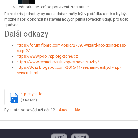
Jednotka se teď po potvrzení zrestartuje.
Po restartu jednotky by čas a datum měly být v pořádku a mělo by být
možné např. dokončit nastavení nových přihlašovacích údajů pro účet
správce.
Další odkazy
https://forum.fibaro.com/topic/27593-wizard-not-going-past-
step-2/
https://www.pool.ntp.org/zone/cz
https://www.cesnet.cz/sluzby/casove-sluzby/
https://8khz.blogspot.com/2015/11/seznam-ceskych-ntp-
serveru.html
ntp_chyba_lo...
MP
(9.63 MB)
4
Byla tato odpověď užitečná?
Ano
Ne
Domů
Řešení