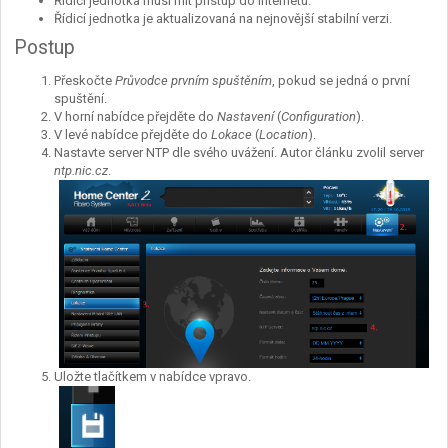
Řídicí jednotka musí mít přístup do internetu.
Řídicí jednotka je aktualizovaná na nejnovější stabilní verzi.
Postup
Přeskočte
Průvodce prvním spuštěním
, pokud se jedná o první
spuštění.
V horní nabídce přejděte do
Nastavení
(
Configuration
).
V levé nabídce přejděte do
Lokace
(
Location
).
Nastavte server NTP dle svého uvážení. Autor článku zvolil server
ntp.nic.cz
.
Uložte tlačítkem v nabídce vpravo.