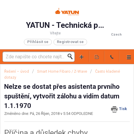
YATUN - Technická podpora
Vítejte
Czech
Přihlásit se
Registrovat se
Řešení – úvod
Smart Home Fibaro / Z-Wave
Často kladené
dotazy
Nelze se dostat přes asistenta prvního
spuštění, vytvořit zálohu a vidím datum
1.1.1970
Tisk
Změněno dne: Pá, 26 Říjen, 2018 v 5:54 ODPOLEDNE
Příčina a důsledek chyby