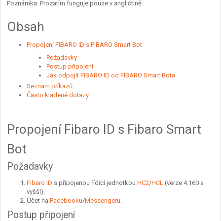
Poznámka: Prozatím funguje pouze v angličtině.
Obsah
Propojení FIBARO ID s FIBARO Smart Bot
Požadavky
Postup připojení
Jak odpojit FIBARO ID od FIBARO Smart Bota
Seznam příkazů
Často kladené dotazy
Propojení Fibaro ID s Fibaro Smart
Bot
Požadavky
Fibaro ID
s připojenou řídící jednotkou
HC2
/
HCL
(verze 4.160 a
vyšší)
Účet na
Facebooku
/
Messengeru
.
Postup připojení