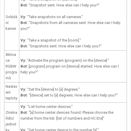
Bot:
“Snapshot sent. How else can I help you?”
Ovládá
Vy
:
“Take snapshots on all cameras.”
ní
Bot:
“Snapshots from all cameras sent. How else can I help
kamer
you?”
Vy
:
“Take a snapshot of the [room].”
Bot:
“Snapshots sent. How else can I help you?”
Aktiva
ce
Vy
:
“Activate the program {program} on the [device].”
RGBW
Bot:
[program] program on [device] started. How else can I
progra
help you?”
mů
Nastav
Vy
:
“Set the [device] to [x] degrees.”
ení
Bot:
“[device] set to [x] degrees. How else can I help you?”
teploty
Vy
:
“List home center devices.”
Změna
Bot:
“[x] home center devices found. Please choose the
řídící
number from the list. [list of numbers and HC IDs]”
jednot
ky
Vy
:
“Set home center device to the number [x].”