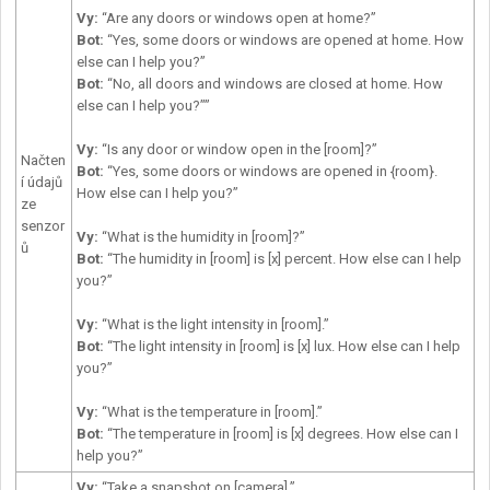
Vy
:
“Are any doors or windows open at home?”
Bot:
“Yes, some doors or windows are opened at home. How
else can I help you?”
Bot:
“No, all doors and windows are closed at home. How
else can I help you?””
Vy
:
“Is any door or window open in the [room]?”
Načten
Bot:
“Yes, some doors or windows are opened in {room}.
í údajů
How else can I help you?”
ze
senzor
Vy
:
“What is the humidity in [room]?”
ů
Bot:
“The humidity in [room] is [x] percent. How else can I help
you?”
Vy
:
“What is the light intensity in [room].”
Bot:
“The light intensity in [room] is [x] lux. How else can I help
you?”
Vy
:
“What is the temperature in [room].”
Bot:
“The temperature in [room] is [x] degrees. How else can I
help you?”
Vy
:
“Take a snapshot on [camera].”