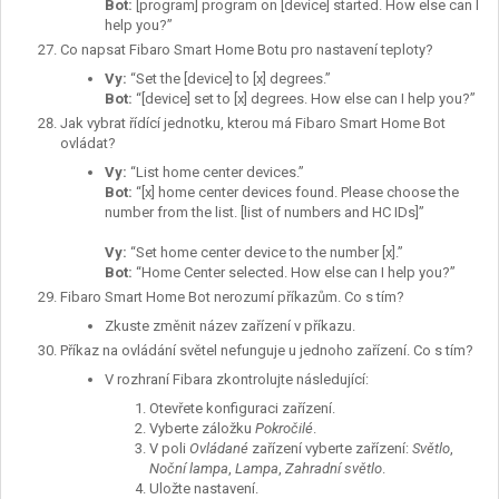
Bot:
[program] program on [device] started. How else can I
help you?”
Co napsat Fibaro Smart Home Botu pro nastavení teploty?
Vy
:
“Set the [device] to [x] degrees.”
Bot:
“[device] set to [x] degrees. How else can I help you?”
Jak vybrat řídící jednotku, kterou má Fibaro Smart Home Bot
ovládat?
Vy
:
“List home center devices.”
Bot:
“[x] home center devices found. Please choose the
number from the list. [list of numbers and HC IDs]”
Vy
:
“Set home center device to the number [x].”
Bot:
“Home Center selected. How else can I help you?”
Fibaro Smart Home Bot nerozumí příkazům. Co s tím?
Zkuste změnit název zařízení v příkazu.
Příkaz na ovládání světel nefunguje u jednoho zařízení. Co s tím?
V rozhraní Fibara zkontrolujte následující:
Otevřete konfiguraci zařízení.
Vyberte záložku
Pokročilé
.
V poli
Ovládané
zařízení vyberte zařízení:
Světlo
,
Noční lampa
,
Lampa
,
Zahradní světlo
.
Uložte nastavení.