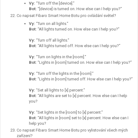
Vy
:
“Turn off the [device].”
Bot:
“[device] is turned on. How else can I help you?”
Co napsat Fibaro Smart Home Botu pro ovládání světel?
Vy
:
“Turn on all lights.”
Bot:
“All lights turned on. How else can I help you?”
Vy
:
“Turn off all lights.”
Bot:
“All lights turned off. How else can I help you?”
Vy
:
“Turn on lights in the [room].”
Bot:
“Lights in [room] turned on. How else can I help you?”
Vy
:
“Turn off the lights in the [room].”
Bot:
“Lights in [room] turned off. How else can I help you?”
Vy
:
“Set all lights to [x] percent.”
Bot:
“All lights are set to [x] percent. How else can I help
you?
Vy
:
“Set lights in the [room] to [x] percent.”
Bot:
“All lights in [room] set to [x] percent. How else can I
help you?
Co napsat Fibaro Smart Home Botu pro vylistování všech mých
zařízení?