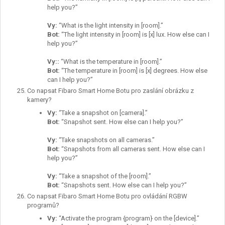
help you?”
Vy
:
“What is the light intensity in [room].”
Bot:
“The light intensity in [room] is [x] lux. How else can I
help you?”
Vy
:
:
“What is the temperature in [room].”
Bot:
“The temperature in [room] is [x] degrees. How else
can I help you?”
Co napsat Fibaro Smart Home Botu pro zaslání obrázku z
kamery?
Vy
:
“Take a snapshot on [camera].”
Bot:
“Snapshot sent. How else can I help you?”
Vy
:
“Take snapshots on all cameras.”
Bot:
“Snapshots from all cameras sent. How else can I
help you?”
Vy
:
“Take a snapshot of the [room].”
Bot:
“Snapshots sent. How else can I help you?”
Co napsat Fibaro Smart Home Botu pro ovládání RGBW
programů?
Vy
:
“Activate the program {program} on the [device].”