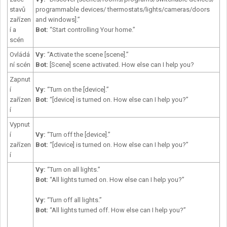
stavů
programmable devices/ thermostats/lights/cameras/doors
zařízen
and windows].”
í a
Bot:
“Start controlling Your home.”
scén
Ovládá
Vy
:
“Activate the scene [scene].”
ní scén
Bot:
[Scene] scene activated. How else can I help you?
Zapnut
í
Vy
:
“Turn on the [device].”
zařízen
Bot:
“[device] is turned on. How else can I help you?”
í
Vypnut
í
Vy
:
“Turn off the [device].”
zařízen
Bot:
“[device] is turned on. How else can I help you?”
í
Vy
:
“Turn on all lights.”
Bot:
“All lights turned on. How else can I help you?”
Vy
:
“Turn off all lights.”
Bot:
“All lights turned off. How else can I help you?”