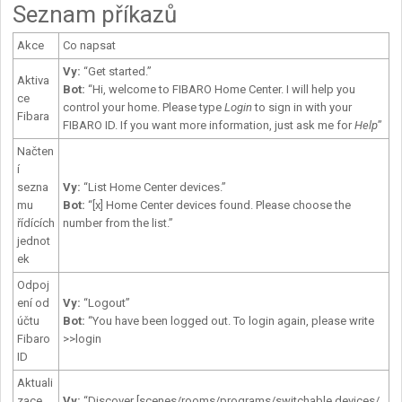
Seznam příkazů
Akce
Co napsat
Vy
:
“Get started.”
Aktiva
Bot:
“Hi, welcome to FIBARO Home Center. I will help you
ce
control your home. Please type
Login
to sign in with your
Fibara
FIBARO ID. If you want more information, just ask me for
Help
”
Načten
í
sezna
Vy:
“List Home Center devices.”
mu
Bot:
“[x] Home Center devices found. Please choose the
řídících
number from the list.”
jednot
ek
Odpoj
ení od
Vy:
“Logout”
účtu
Bot:
“You have been logged out. To login again, please write
Fibaro
>>login
ID
Aktuali
zace
Vy
:
“Discover [scenes/rooms/programs/switchable devices/