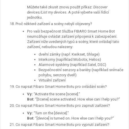
Můžete také zkusit znovu použít příkaz:
Discover
devices/List my devices.
A poté vyberte vaší řídící
jednotku.
Proč některé zařízení a scény nebyli objeveny?
Pro vaši bezpečnost Služba FIBARO Smart Home Bot
neumožňuje ovládat zařízení připojená k zabezpečení.
Zařízení níže uvedených typů a scény, které ovládají tato
zařízení, nebudou nalezeny:
dveřní zámky (např. Kwikset, Shlage)
Interkomy
(například Mobotix, Helios)
Alarmové systémy (například Satel, DSC)
Bezpečnostní senzory a bariéry (například snímače
pohybu, senzory dveří)
Virtuální zařízení
Co napsat Fibaro Smart Home Botu pro ovládání scén?
Vy:
“Activate the scene [scene].”
Bot:
“[Scene] scene activated. How else can I help you?”
Co napsat Fibaro Smart Home Botu pro zapnutí zařízení?
Vy
:
“Turn on the [device].”
Bot:
“[device] is turned on. How else can I help you?”
Co napsat Fibaro Smart Home Botu pro vypnutí zařízení?