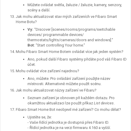
Můžete ovládat světla, žaluzie / žaluzie, kamery, senzory,
scény a další.
Jak mohu aktualizovat stav mých zařízeních ve Fibaro Smart
Home Botu?
Vy:
“Discover [scenes/rooms/programs/switchable
devices/ programmable devices/
thermostats/lights/cameras/doors and windows].”
Bot:
“Start controlling Your home.”
Mohu Fibaro Smart Home Botem ovládat více jak jeden systém?
Ano, pokud další Fibaro systémy přidáte pod váš Fibaro ID
účet.
Mohu ovládat více zařízení najednou?
Ano, můžete. Pro ovládání zařízení použijte název
místnosti. Alternativně můžete použít scénu.
Jak mohu aktualizovat názvy zařízení ve Fibaru?
Seznam zařízení je obnoven při každém dotazu. Pro
okamžitou aktualizaci lze použít příkaz
List devices
.
Fibaro Smart Home Bot neobjevil mé zařízení? Co mohu dělat?
Ujistěte se, že:
- Vaše řídící jednotka je dostupná přes Fibaro ID.
- Řídící jednotka je na verzi firmwaru 4.160 a vyšší.