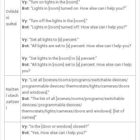
Vy
:
“Turn on lights in the [room].”
Bot:
“Lights in [room] turned on. How else can I help you?”
Ovládá
ní
Vy
:
“Turn off the lights in the [room].”
světel
Bot:
“Lights in [room] turned off. How else can I help you?”
Vy
:
“Set all lights to [x] percent.”
Bot:
“All lights are set to [x] percent. How else can I help you?
Vy
:
“Set lights in the [room] to [x] percent.”
Bot:
“All lights in [room] set to [x] percent. How else can I help
you?
Vy
:
“List all [scenes/rooms/programs/switchable devices/
programmable devices/ thermostats/lights/cameras/doors
Načten
and windows].”
í všech
Bot:
“The list of all [scenes/rooms/programs/switchable
zařízen
devices/ programmable devices/
í
thermostats/lights/cameras/doors and windows]: [list of
names]”
Vy
:
“Is the [door or window] closed?”
Bot:
“Yes. How else can I help you?”