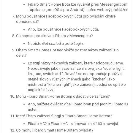
Fibaro Smart Home Bota lze využívat přes Messenger.com
- aplikace (pro iOS a pro Androd) a přes webový prohlážeč
Mohu použít více Facebookových účtu pro ovládání chytré
domácnosti?
Ano, lze použít více Facebookových účtů.
Co napsat pro aktivaci Fibara v Messengeru?
Napište
Get started
a poté
Login
.
Fibaro Smart Home Bot nedokáže poznat název zařízení. Co
dělat?
Existují názvy některých zařízení, které nedoporučujeme.
Nepoužívejte jako název zařízení slova jako "scene, light,
list, turn, switch atd.". Rovněž se nedoporučuje používat
stejné slovo v různých jménech (jako "kitchen" jako
místnost a "kitchen light" jako zařízení). Jedná se spíše o
anglické názvy.
Mohu Fibaro Smart Home Botem ovládat více zařízení?
Ano, můžete ovládat více Fibaro bran pod jedním Fibaro ID
účtem.
Které Fbaro zařízení fungjí s Fibaro Smart Home Botem?
Fibaro HC2 a Fibaro HCL s firmwarem 4.160 a novější.
Co mohu Fibaro Smart Home Botem ovládat?