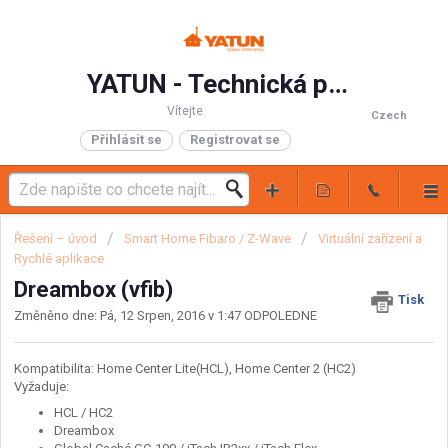
YATUN - Technická podpora
Vítejte
Czech
Přihlásit se
Registrovat se
Řešení – úvod
Smart Home Fibaro / Z-Wave
Virtuální zařízení a
Rychlé aplikace
Dreambox (vfib)
Tisk
Změněno dne: Pá, 12 Srpen, 2016 v 1:47 ODPOLEDNE
Kompatibilita: Home Center Lite(HCL), Home Center 2 (HC2)
Vyžaduje:
HCL / HC2
Dreambox