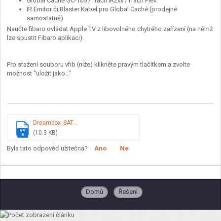
Global Caché GC-100 / iTach IR2xx / iTach Flex
IR Emitor či Blaster Kabel pro Global Caché (prodejné
samostatně)
Naučte fibaro ovládat Apple TV z libovolného chytrého zařízení (na němž
lze spustit Fibaro aplikaci).
Pro stažení souboru vfib (níže) klikněte pravým tlačítkem a zvolte
možnost "uložit jako..."
Dreambox_SAT...
VFI
(10.3 KB)
B
Byla tato odpověď užitečná?
Ano
Ne
Domů
Řešení