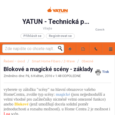
YATUN - Technická podpora
Vítejte
Czech
Přihlásit se
Registrovat se
Řešení – úvod
Smart Home Fibaro / Z-Wave
Obecné
Blokové a magické scény - základy
Tisk
Změněno dne: Pá, 6 Květen, 2016 v 1:48 ODPOLEDNE
vyberete sy záložku "scény" na hlavní obrazovce vašeho
HomeCentra, zvolíte typ scény:
magické
(jsou nejjednodušší a
velmi vhodné pro začátečníky nicméně velmi omezené funkce)
anebo
Blokové
(jenž umožňují docela solidní poměr
jednoduchosti a rozsahu možností). u Home Centra 2 je možnost i
Lua
scén.