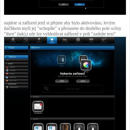
najdete si zařízení jenž si přejete aby bylo aktivováno, levým
tlačítkem myši jej "uchopíte" a přesunete do druhého pole scény
"then" (tak),i zde lze vyhledávat zařízení v poli "zadejte text"