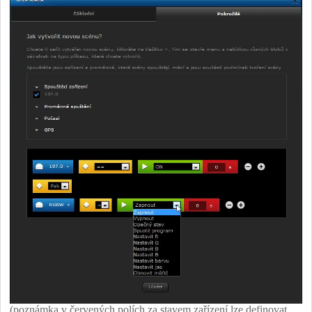
(poznámka v červených polích za stavem zařízení lze definovat