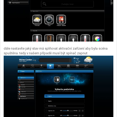
dále nastavíte jaký stav má splňovat aktivační zařízení aby byla scéna
spuštěna. tedy v našem případě musí být spínač zapnut