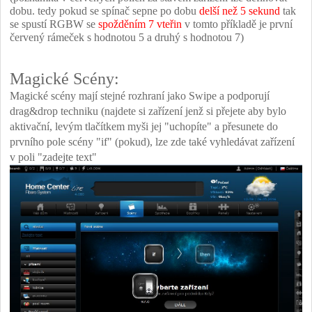
dobu. tedy pokud se spínač sepne po dobu
delší než 5 sekund
tak
se spustí RGBW se
spožděním 7 vteřin
v tomto příkladě je první
červený rámeček s hodnotou 5 a druhý s hodnotou 7)
Magické Scény:
Magické scény mají stejné rozhraní jako Swipe a podporují
drag&drop techniku (najdete si zařízení jenž si přejete aby bylo
aktivační, levým tlačítkem myši jej "uchopíte" a přesunete do
prvního pole scény "if" (pokud), lze zde také vyhledávat zařízení
v poli "zadejte text"