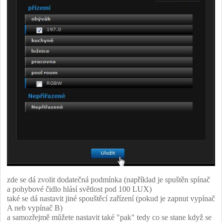
zde se dá zvolit dodatečná podmínka (například je spuštěn spínač
a pohybové čidlo hlásí světlost pod 100 LUX)
také se dá nastavit jiné spouštěcí zařízení (pokud je zapnut vypínač
A neb vypínač B)
a samozřejmě můžete nastavit také "pak" tedy co se stane když se