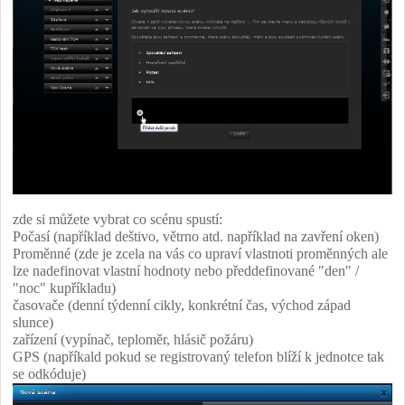
zde si můžete vybrat co scénu spustí:
Počasí (například deštivo, větrno atd. například na zavření oken)
Proměnné (zde je zcela na vás co upraví vlastnoti proměnných ale
lze nadefinovat vlastní hodnoty nebo předdefinované "den" /
"noc" kupříkladu)
časovače (denní týdenní cikly, konkrétní čas, východ západ
slunce)
zařízení (vypínač, teploměr, hlásič požáru)
GPS (napříkald pokud se registrovaný telefon blíží k jednotce tak
se odkóduje)