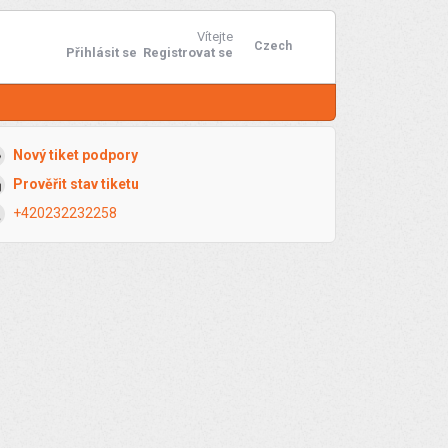
Vítejte
Czech
Přihlásit se
Registrovat se
Nový tiket podpory
Prověřit stav tiketu
+420232232258