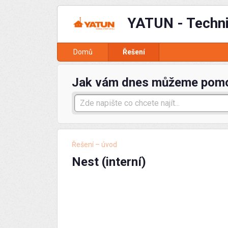
YATUN - Techn
Domů
Řešení
Jak vám dnes můžeme pom
Řešení – úvod
Nest (interní)