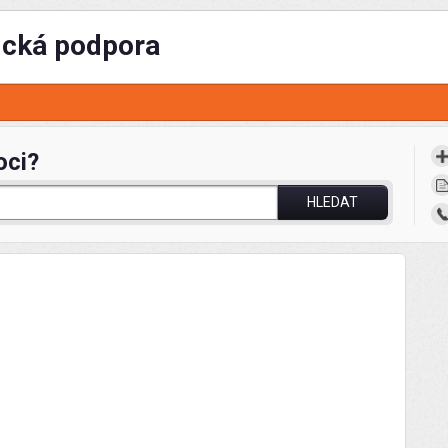
ická podpora
oci?
HLEDAT